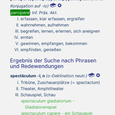
Konjugation auf -io)
percipere
:
Inf. Präs. Akt.
erfassen, klar erfassen, ergreifen
wahrnehmen, aufnehmen
begreifen, lernen, erlernen, sich aneignen
ernten
gewinnen, empfangen, bekommen
empfinden, genießen
Ergebnis der Suche nach Phrasen
und Redewendungen
spectāculum -ī, n
(o-Deklination neutr.)
Tribüne, Zuschauerplätze (= spectaclum)
Theater, Amphitheater
Schauspiel, Schau
spectaculum gladiatorium
-
Gladiatorenspiel
spectaculum capere
-
ein Schauspiel