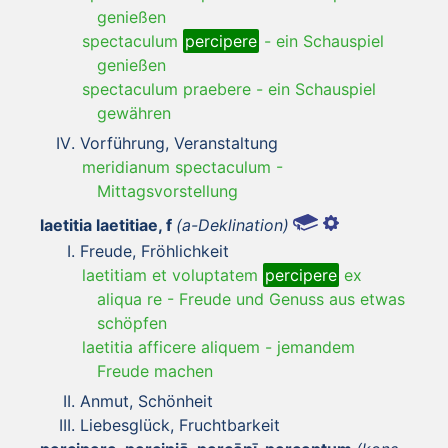
genießen
spectaculum
percipere
-
ein Schauspiel
genießen
spectaculum praebere
-
ein Schauspiel
gewähren
Vorführung, Veranstaltung
meridianum spectaculum
-
Mittagsvorstellung
laetitia laetitiae, f
(a-Deklination)
Freude, Fröhlichkeit
laetitiam et voluptatem
percipere
ex
aliqua re
-
Freude und Genuss aus etwas
schöpfen
laetitia afficere aliquem
-
jemandem
Freude machen
Anmut, Schönheit
Liebesglück, Fruchtbarkeit