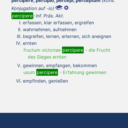
percipere, percipiō, percēpī, perceptum
(kons.
Konjugation auf -io)
percipere
:
Inf. Präs. Akt.
erfassen, klar erfassen, ergreifen
wahrnehmen, aufnehmen
begreifen, lernen, erlernen, sich aneignen
ernten
fructum victoriae
percipere
-
die Frucht
des Sieges ernten
gewinnen, empfangen, bekommen
usum
percipere
-
Erfahrung gewinnen
empfinden, genießen