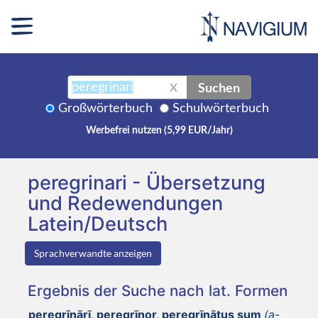
Suchen
X
Großwörterbuch
Schulwörterbuch
Werbefrei nutzen (5,99 EUR/Jahr)
peregrinari - Übersetzung
und Redewendungen
Latein/Deutsch
Sprachverwandte anzeigen
Ergebnis der Suche nach lat. Formen
peregrīnārī, peregrīnor, peregrīnātus sum
(a-