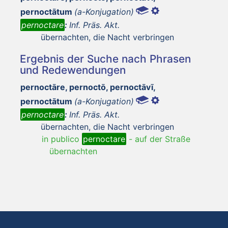
pernoctātum
(a-Konjugation)
pernoctare
:
Inf. Präs. Akt.
übernachten, die Nacht verbringen
Ergebnis der Suche nach Phrasen
und Redewendungen
pernoctāre, pernoctō, pernoctāvī,
pernoctātum
(a-Konjugation)
pernoctare
:
Inf. Präs. Akt.
übernachten, die Nacht verbringen
in publico
pernoctare
-
auf der Straße
übernachten