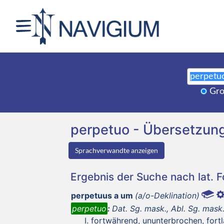
Gro
perpetuo - Übersetzun
Sprachverwandte anzeigen
Ergebnis der Suche nach lat. 
perpetuus a um
(a/o-Deklination)
perpetuo
:
Dat. Sg. mask., Abl. Sg. mask.,
fortwährend, ununterbrochen, fort