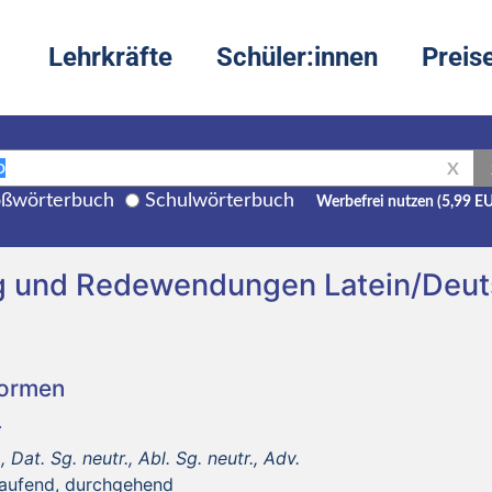
Lehrkräfte
Schüler:innen
Preis
X
ßwörterbuch
Schulwörterbuch
Werbefrei nutzen (5,99 E
g und Redewendungen Latein/Deu
Formen
 Dat. Sg. neutr., Abl. Sg. neutr., Adv.
laufend, durchgehend