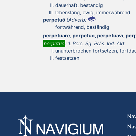
dauerhaft, beständig
lebenslang, ewig, immerwährend
perpetuō
(Adverb)
fortwährend, beständig
perpetuāre, perpetuō, perpetuāvī, pe
perpetuo
:
1. Pers. Sg. Präs. Ind. Akt.
ununterbrochen fortsetzen, fortda
festsetzen
Nav
Nav