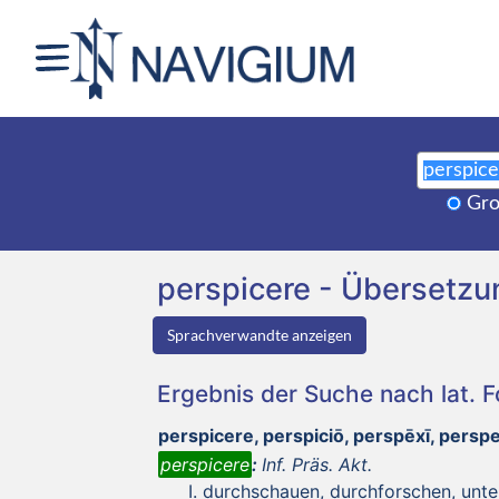
Gro
perspicere - Übersetz
Sprachverwandte anzeigen
Ergebnis der Suche nach lat. 
perspicere, perspiciō, perspēxī, pers
perspicere
:
Inf. Präs. Akt.
durchschauen, durchforschen, unt