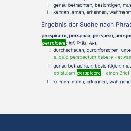
genau betrachten, besichtigen, mu
kennen lernen, erkennen, wahrneh
Ergebnis der Suche nach Phr
perspicere, perspiciō, perspēxī, pers
perspicere
:
Inf. Präs. Akt.
durchschauen, durchforschen, unt
aliquid perspectum habere
-
etwas
genau betrachten, besichtigen, mu
epistulam
perspicere
-
einen Brief
kennen lernen, erkennen, wahrneh