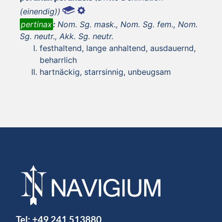
(einendig))
pertinax
:
Nom. Sg. mask., Nom. Sg. fem., Nom.
Sg. neutr., Akk. Sg. neutr.
festhaltend, lange anhaltend, ausdauernd,
beharrlich
hartnäckig, starrsinnig, unbeugsam
Tel:
+49 241 513880