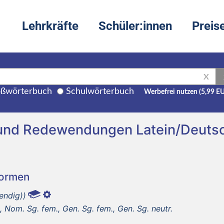
Lehrkräfte
Schüler:innen
Preis
X
ßwörterbuch
Schulwörterbuch
Werbefrei nutzen (5,99 E
 und Redewendungen Latein/Deuts
Formen
endig))
 Nom. Sg. fem., Gen. Sg. fem., Gen. Sg. neutr.