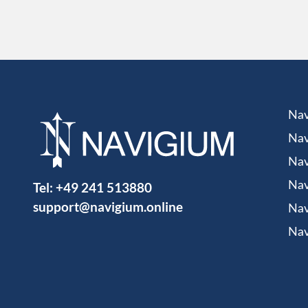
Nav
Nav
Nav
Tel:
+49 241 513880
Nav
support@navigium.online
Nav
Nav