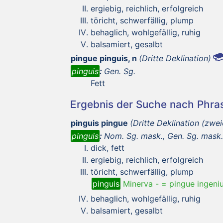
ergiebig, reichlich, erfolgreich
töricht, schwerfällig, plump
behaglich, wohlgefällig, ruhig
balsamiert, gesalbt
pingue pinguis, n
(Dritte Deklination)
pinguis
:
Gen. Sg.
Fett
Ergebnis der Suche nach Phr
pinguis pingue
(Dritte Deklination (zwei
pinguis
:
Nom. Sg. mask., Gen. Sg. mask.,
dick, fett
ergiebig, reichlich, erfolgreich
töricht, schwerfällig, plump
pinguis
Minerva
-
= pingue ingeniu
behaglich, wohlgefällig, ruhig
balsamiert, gesalbt