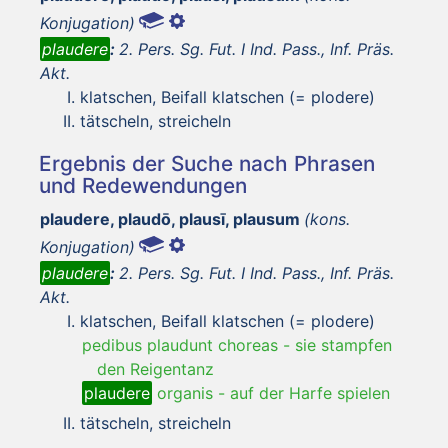
Konjugation)
plaudere
:
2. Pers. Sg. Fut. I Ind. Pass., Inf. Präs.
Akt.
klatschen, Beifall klatschen (= plodere)
tätscheln, streicheln
Ergebnis der Suche nach Phrasen
und Redewendungen
plaudere, plaudō, plausī, plausum
(kons.
Konjugation)
plaudere
:
2. Pers. Sg. Fut. I Ind. Pass., Inf. Präs.
Akt.
klatschen, Beifall klatschen (= plodere)
pedibus plaudunt choreas
-
sie stampfen
den Reigentanz
plaudere
organis
-
auf der Harfe spielen
tätscheln, streicheln