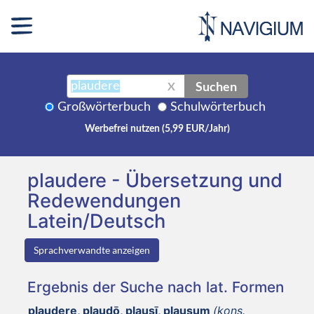
Suchen
X
Großwörterbuch
Schulwörterbuch
Werbefrei nutzen (5,99 EUR/Jahr)
plaudere - Übersetzung und
Redewendungen
Latein/Deutsch
Sprachverwandte anzeigen
Ergebnis der Suche nach lat. Formen
plaudere, plaudō, plausī, plausum
(kons.