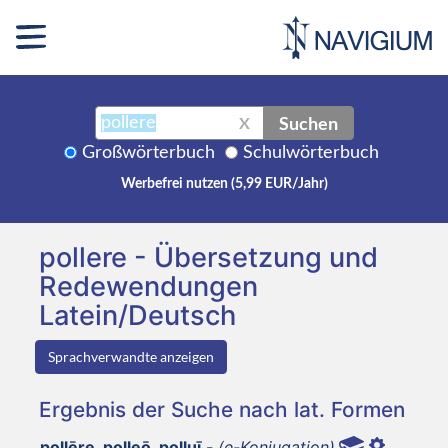
Suchen
X
Großwörterbuch
Schulwörterbuch
Werbefrei nutzen (5,99 EUR/Jahr)
pollere - Übersetzung und
Redewendungen
Latein/Deutsch
Sprachverwandte anzeigen
Ergebnis der Suche nach lat. Formen
pollēre, polleō, polluī,-
(e-Konjugation)