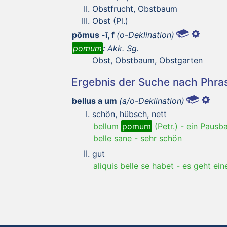
Obstfrucht, Obstbaum
Obst (Pl.)
pōmus -ī, f
(o-Deklination)
pomum
:
Akk. Sg.
Obst, Obstbaum, Obstgarten
Ergebnis der Suche nach Phr
bellus a um
(a/o-Deklination)
schön, hübsch, nett
bellum
pomum
(Petr.)
-
ein Pausba
belle sane
-
sehr schön
gut
aliquis belle se habet
-
es geht ein