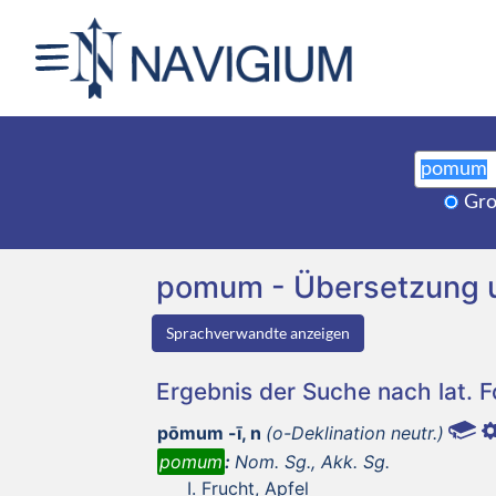
Gro
pomum - Übersetzung 
Sprachverwandte anzeigen
Ergebnis der Suche nach lat. 
pōmum -ī, n
(o-Deklination neutr.)
pomum
:
Nom. Sg., Akk. Sg.
Frucht, Apfel