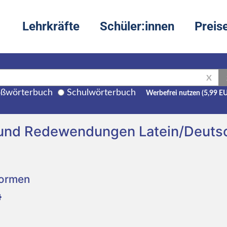
Lehrkräfte
Schüler:innen
Preis
X
ßwörterbuch
Schulwörterbuch
Werbefrei nutzen (5,99 E
und Redewendungen Latein/Deuts
Formen