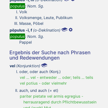
populus
:
Nom. Sg.
Volk
Volksmenge, Leute, Publikum
Masse, Pöbel
pōpulus -ī, f
(o-Deklination)
populus
:
Nom. Sg.
Pappel
Ergebnis der Suche nach Phrasen
und Redewendungen
vel
(Konjunktion)
oder, oder auch (Konj.)
vel ... vel
-
entweder ... oder; teils ... teils
vel potius
-
oder vielmehr
auch, und auch (= et)
pariter pietate vel armis egregius
-
herrausragend durch Pflichtbewusstsein
und (auch) Mut