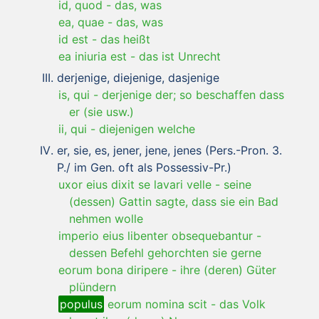
id, quod
-
das, was
ea, quae
-
das, was
id est
-
das heißt
ea iniuria est
-
das ist Unrecht
derjenige, diejenige, dasjenige
is, qui
-
derjenige der; so beschaffen dass
er (sie usw.)
ii, qui
-
diejenigen welche
er, sie, es, jener, jene, jenes (Pers.-Pron. 3.
P./ im Gen. oft als Possessiv-Pr.)
uxor eius dixit se lavari velle
-
seine
(dessen) Gattin sagte, dass sie ein Bad
nehmen wolle
imperio eius libenter obsequebantur
-
dessen Befehl gehorchten sie gerne
eorum bona diripere
-
ihre (deren) Güter
plündern
populus
eorum nomina scit
-
das Volk