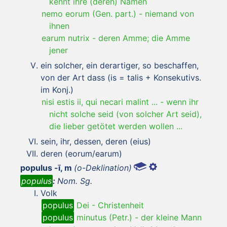
kennt ihre (deren) Namen
nemo eorum (Gen. part.)
-
niemand von
ihnen
earum nutrix
-
deren Amme; die Amme
jener
ein solcher, ein derartiger, so beschaffen,
von der Art dass (is = talis + Konsekutivs.
im Konj.)
nisi estis ii, qui necari malint ...
-
wenn ihr
nicht solche seid (von solcher Art seid),
die lieber getötet werden wollen ...
sein, ihr, dessen, deren (eius)
deren (eorum/earum)
populus -ī, m
(o-Deklination)
populus
:
Nom. Sg.
Volk
populus
Dei
-
Christenheit
populus
minutus (Petr.)
-
der kleine Mann