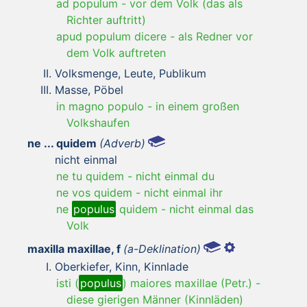
ad populum
-
vor dem Volk (das als
Richter auftritt)
apud populum dicere
-
als Redner vor
dem Volk auftreten
Volksmenge, Leute, Publikum
Masse, Pöbel
in magno populo
-
in einem großen
Volkshaufen
ne ... quidem
(Adverb)
nicht einmal
ne tu quidem
-
nicht einmal du
ne vos quidem
-
nicht einmal ihr
ne
populus
quidem
-
nicht einmal das
Volk
maxilla maxillae, f
(a-Deklination)
Oberkiefer, Kinn, Kinnlade
isti (
populus
) maiores maxillae (Petr.)
-
diese gierigen Männer (Kinnläden)