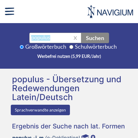
Suchen
X
Großwörterbuch
Schulwörterbuch
Werbefrei nutzen (5,99 EUR/Jahr)
populus - Übersetzung und
Redewendungen
Latein/Deutsch
Sprachverwandte anzeigen
Ergebnis der Suche nach lat. Formen
populus -ī, m
(o-Deklination)