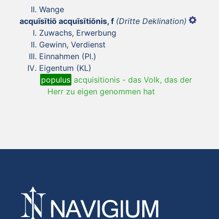
Wange
acquīsītiō acquīsītiōnis, f
(Dritte Deklination)
Zuwachs, Erwerbung
Gewinn, Verdienst
Einnahmen (Pl.)
Eigentum (KL)
populus
acquisitionis
-
das Volk, das der
Herr zu eigen genommen hat