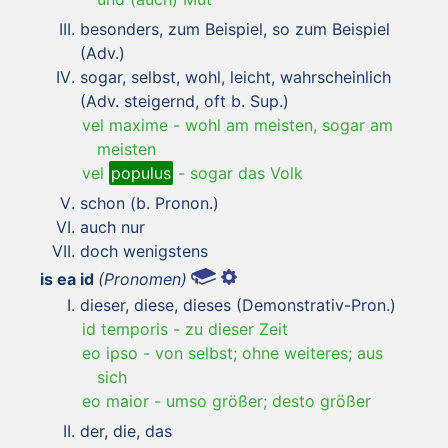
besonders, zum Beispiel, so zum Beispiel
(Adv.)
sogar, selbst, wohl, leicht, wahrscheinlich
(Adv. steigernd, oft b. Sup.)
vel maxime
-
wohl am meisten, sogar am
meisten
vel
populus
-
sogar das Volk
schon (b. Pronon.)
auch nur
doch wenigstens
is ea id
(Pronomen)
dieser, diese, dieses (Demonstrativ-Pron.)
id temporis
-
zu dieser Zeit
eo ipso
-
von selbst; ohne weiteres; aus
sich
eo maior
-
umso größer; desto größer
der, die, das