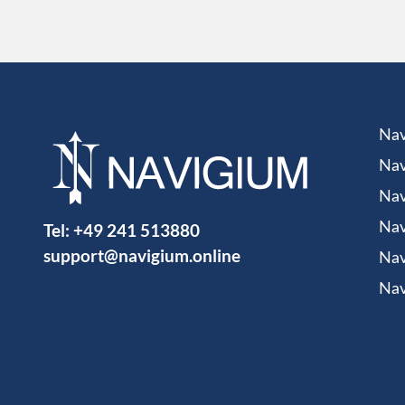
Nav
Nav
Nav
Tel:
+49 241 513880
Nav
support@navigium.online
Nav
Nav