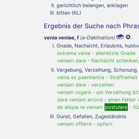
gerichtlich belangen, anklagen
bitten (KL)
Ergebnis der Suche nach Phr
venia veniae, f
(a-Deklination)
Gnade, Nachsicht, Erlaubnis, huldvo
extrema venia
-
allerletzte Gnade
veniam dare
-
Nachsicht schenken
Vergebung, Verzeihung, Schonung, 
venia ex paenitentia
-
Straffreiheit
veniam dare
-
verzeihen
veniam rogare
-
um Verzeihung bit
dare veniam erroris
-
einen Fehler 
de aliqua re veniam
postulare
-
fü
Gunst, Gefallen, Zugeständnis
veniam offerre
-
opfern