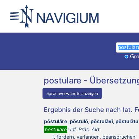
Gro
postulare - Übersetzu
Sprachverwandte anzeigen
Ergebnis der Suche nach lat. 
pōstulāre, pōstulō, pōstulāvī, pōstulāt
postulare
:
Inf. Präs. Akt.
fordern, verlangen, beanspruchen