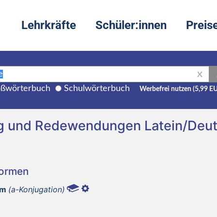
Lehrkräfte
Schüler:innen
Preis
X
ßwörterbuch
Schulwörterbuch
Werbefrei nutzen (5,99 E
ng und Redewendungen Latein/Deu
Formen
um
(a-Konjugation)