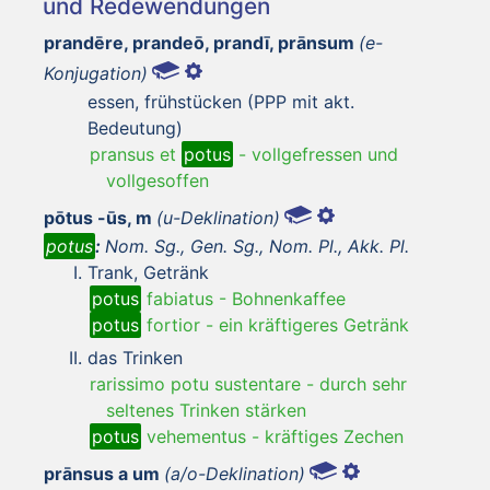
und Redewendungen
prandēre, prandeō, prandī, prānsum
(e-
Konjugation)
essen, frühstücken (PPP mit akt.
Bedeutung)
pransus et
potus
-
vollgefressen und
vollgesoffen
pōtus -ūs, m
(u-Deklination)
potus
:
Nom. Sg., Gen. Sg., Nom. Pl., Akk. Pl.
Trank, Getränk
potus
fabiatus
-
Bohnenkaffee
potus
fortior
-
ein kräftigeres Getränk
das Trinken
rarissimo potu sustentare
-
durch sehr
seltenes Trinken stärken
potus
vehementus
-
kräftiges Zechen
prānsus a um
(a/o-Deklination)