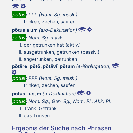
potus
:
PPP (Nom. Sg. mask.)
trinken, zechen, saufen
pōtus a um
(a/o-Deklination)
potus
:
Nom. Sg. mask.
der getrunken hat (aktiv.)
ausgetrunken, getrunken (passiv.)
angetrunken, betrunken
pōtāre, pōtō, pōtāvī, pōtum
(a-Konjugation)
potus
:
PPP (Nom. Sg. mask.)
trinken, zechen, saufen
pōtus -ūs, m
(u-Deklination)
potus
:
Nom. Sg., Gen. Sg., Nom. Pl., Akk. Pl.
Trank, Getränk
das Trinken
Ergebnis der Suche nach Phrasen