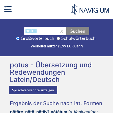
Suchen
X
Großwörterbuch
Schulwörterbuch
Werbefrei nutzen (5,99 EUR/Jahr)
potus - Übersetzung und
Redewendungen
Latein/Deutsch
Sprachverwandte anzeigen
Ergebnis der Suche nach lat. Formen
pōtāre, pōtō, pōtāvī, pōtātum
(a-Konjugation)