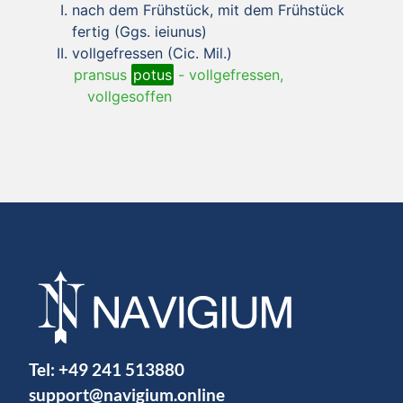
nach dem Frühstück, mit dem Frühstück
fertig (Ggs. ieiunus)
vollgefressen (Cic. Mil.)
pransus
potus
-
vollgefressen,
vollgesoffen
Tel:
+49 241 513880
support@navigium.online