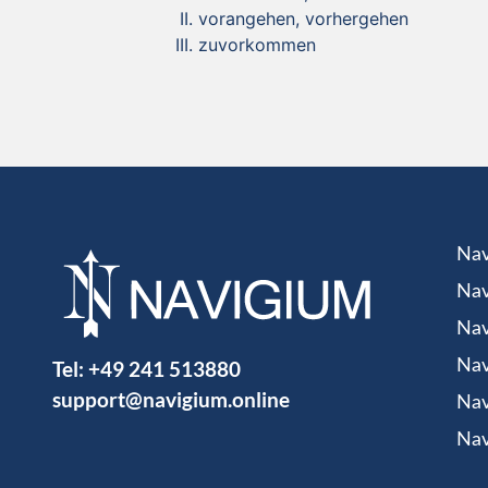
vorangehen, vorhergehen
zuvorkommen
Nav
Nav
Nav
Tel:
+49 241 513880
Nav
support@navigium.online
Nav
Nav