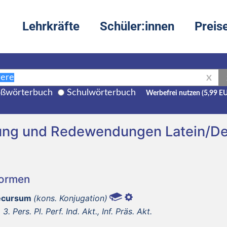
Lehrkräfte
Schüler:innen
Preis
X
ßwörterbuch
Schulwörterbuch
Werbefrei nutzen (5,99 E
zung und Redewendungen Latein/D
Formen
aecursum
(kons. Konjugation)
 3. Pers. Pl. Perf. Ind. Akt., Inf. Präs. Akt.