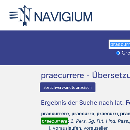
Gro
praecurrere - Überset
Sprachverwandte anzeigen
Ergebnis der Suche nach lat. 
praecurrere, praecurrō, praecurrī, pr
praecurrere
:
2. Pers. Sg. Fut. I Ind. Pass.,
vorauslaufen, vorauseilen