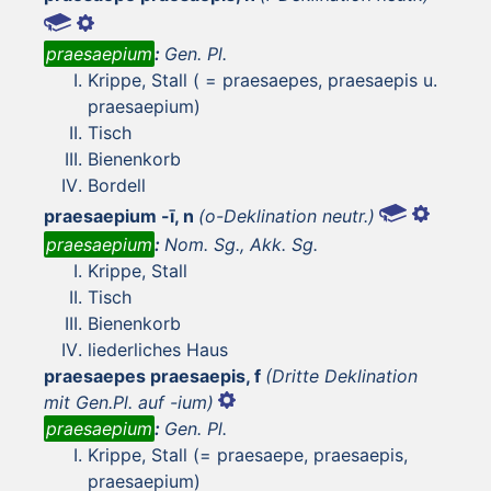
praesaepium
:
Gen. Pl.
Krippe, Stall ( = praesaepes, praesaepis u.
praesaepium)
Tisch
Bienenkorb
Bordell
praesaepium -ī, n
(o-Deklination neutr.)
praesaepium
:
Nom. Sg., Akk. Sg.
Krippe, Stall
Tisch
Bienenkorb
liederliches Haus
praesaepes praesaepis, f
(Dritte Deklination
mit Gen.Pl. auf -ium)
praesaepium
:
Gen. Pl.
Krippe, Stall (= praesaepe, praesaepis,
praesaepium)