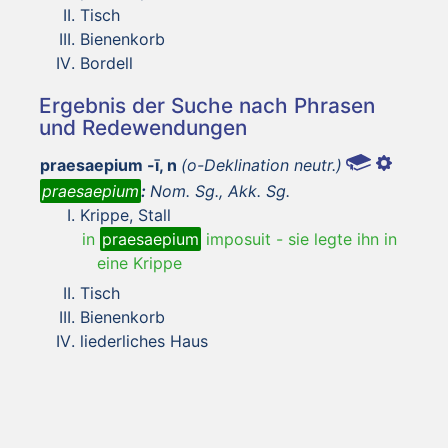
Tisch
Bienenkorb
Bordell
Ergebnis der Suche nach Phrasen
und Redewendungen
praesaepium -ī, n
(o-Deklination neutr.)
praesaepium
:
Nom. Sg., Akk. Sg.
Krippe, Stall
in
praesaepium
imposuit
-
sie legte ihn in
eine Krippe
Tisch
Bienenkorb
liederliches Haus