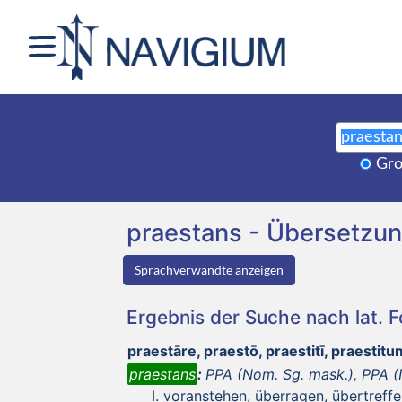
Gro
praestans - Übersetzu
Sprachverwandte anzeigen
Ergebnis der Suche nach lat. 
praestāre, praestō, praestitī, praestitu
praestans
:
PPA (Nom. Sg. mask.), PPA (N
voranstehen, überragen, übertreffen