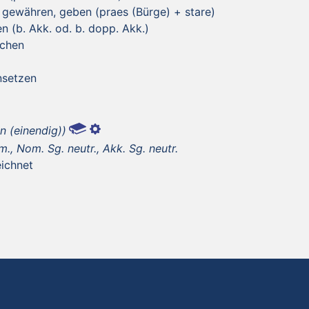
, gewähren, geben (praes (Bürge) + stare)
en (b. Akk. od. b. dopp. Akk.)
schen
nsetzen
on (einendig))
., Nom. Sg. neutr., Akk. Sg. neutr.
eichnet