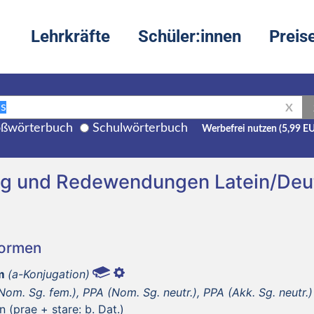
Lehrkräfte
Schüler:innen
Preis
X
ßwörterbuch
Schulwörterbuch
Werbefrei nutzen (5,99 E
ng und Redewendungen Latein/Deu
Formen
m
(a-Konjugation)
om. Sg. fem.), PPA (Nom. Sg. neutr.), PPA (Akk. Sg. neutr.)
 (prae + stare: b. Dat.)