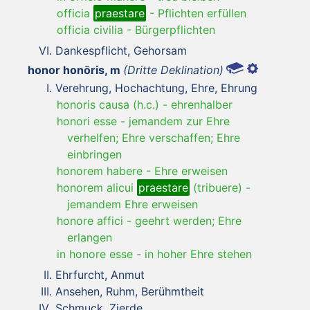
officia
praestare
-
Pflichten erfüllen
officia civilia
-
Bürgerpflichten
Dankespflicht, Gehorsam
honor honōris, m
(Dritte Deklination)
Verehrung, Hochachtung, Ehre, Ehrung
honoris causa (h.c.)
-
ehrenhalber
honori esse
-
jemandem zur Ehre
verhelfen; Ehre verschaffen; Ehre
einbringen
honorem habere
-
Ehre erweisen
honorem alicui
praestare
(tribuere)
-
jemandem Ehre erweisen
honore affici
-
geehrt werden; Ehre
erlangen
in honore esse
-
in hoher Ehre stehen
Ehrfurcht, Anmut
Ansehen, Ruhm, Berühmtheit
Schmuck, Zierde