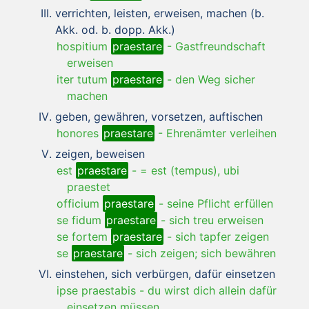
verrichten, leisten, erweisen, machen (b.
Akk. od. b. dopp. Akk.)
hospitium
praestare
-
Gastfreundschaft
erweisen
iter tutum
praestare
-
den Weg sicher
machen
geben, gewähren, vorsetzen, auftischen
honores
praestare
-
Ehrenämter verleihen
zeigen, beweisen
est
praestare
-
= est (tempus), ubi
praestet
officium
praestare
-
seine Pflicht erfüllen
se fidum
praestare
-
sich treu erweisen
se fortem
praestare
-
sich tapfer zeigen
se
praestare
-
sich zeigen; sich bewähren
einstehen, sich verbürgen, dafür einsetzen
ipse praestabis
-
du wirst dich allein dafür
einsetzen müssen