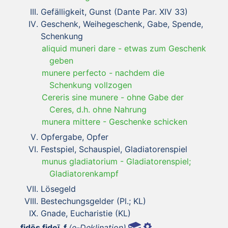
Gefälligkeit, Gunst (Dante Par. XIV 33)
Geschenk, Weihegeschenk, Gabe, Spende,
Schenkung
aliquid muneri dare
-
etwas zum Geschenk
geben
munere perfecto
-
nachdem die
Schenkung vollzogen
Cereris sine munere
-
ohne Gabe der
Ceres, d.h. ohne Nahrung
munera mittere
-
Geschenke schicken
Opfergabe, Opfer
Festspiel, Schauspiel, Gladiatorenspiel
munus gladiatorium
-
Gladiatorenspiel;
Gladiatorenkampf
Lösegeld
Bestechungsgelder (Pl.; KL)
Gnade, Eucharistie (KL)
fidēs fideī, f
(e-Deklination)