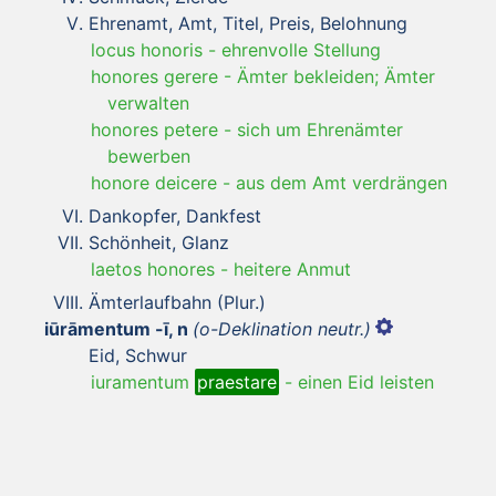
Ehrenamt, Amt, Titel, Preis, Belohnung
locus honoris
-
ehrenvolle Stellung
honores gerere
-
Ämter bekleiden; Ämter
verwalten
honores petere
-
sich um Ehrenämter
bewerben
honore deicere
-
aus dem Amt verdrängen
Dankopfer, Dankfest
Schönheit, Glanz
laetos honores
-
heitere Anmut
Ämterlaufbahn (Plur.)
iūrāmentum -ī, n
(o-Deklination neutr.)
Eid, Schwur
iuramentum
praestare
-
einen Eid leisten