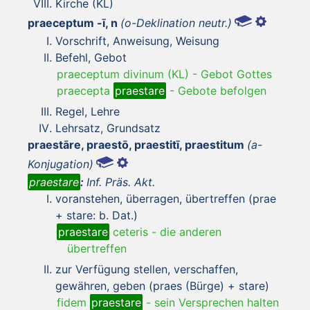
Kirche (KL)
praeceptum -ī, n
(o-Deklination neutr.)
Vorschrift, Anweisung, Weisung
Befehl, Gebot
praeceptum divinum (KL)
-
Gebot Gottes
praecepta
praestare
-
Gebote befolgen
Regel, Lehre
Lehrsatz, Grundsatz
praestāre, praestō, praestitī, praestitum
(a-
Konjugation)
praestare
:
Inf. Präs. Akt.
voranstehen, überragen, übertreffen (prae
+ stare: b. Dat.)
praestare
ceteris
-
die anderen
übertreffen
zur Verfügung stellen, verschaffen,
gewähren, geben (praes (Bürge) + stare)
fidem
praestare
-
sein Versprechen halten