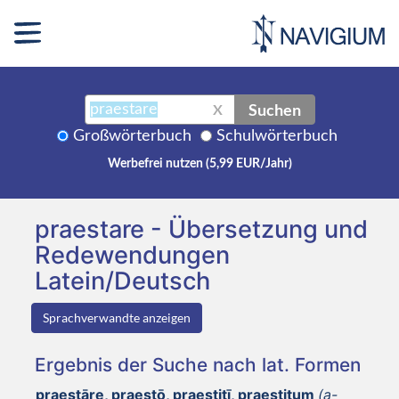
Suchen
X
Großwörterbuch
Schulwörterbuch
Werbefrei nutzen (5,99 EUR/Jahr)
praestare - Übersetzung und
Redewendungen
Latein/Deutsch
Sprachverwandte anzeigen
Ergebnis der Suche nach lat. Formen
praestāre, praestō, praestitī, praestitum
(a-