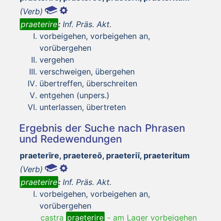
(Verb)
praeterire
:
Inf. Präs. Akt.
vorbeigehen, vorbeigehen an,
vorübergehen
vergehen
verschweigen, übergehen
übertreffen, überschreiten
entgehen (unpers.)
unterlassen, übertreten
Ergebnis der Suche nach Phrasen
und Redewendungen
praeterīre, praetereō, praeteriī, praeteritum
(Verb)
praeterire
:
Inf. Präs. Akt.
vorbeigehen, vorbeigehen an,
vorübergehen
castra
praeterire
-
am Lager vorbeigehen