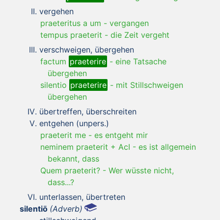
vergehen
praeteritus a um
-
vergangen
tempus praeterit
-
die Zeit vergeht
verschweigen, übergehen
factum
praeterire
-
eine Tatsache
übergehen
silentio
praeterire
-
mit Stillschweigen
übergehen
übertreffen, überschreiten
entgehen (unpers.)
praeterit me
-
es entgeht mir
neminem praeterit + AcI
-
es ist allgemein
bekannt, dass
Quem praeterit?
-
Wer wüsste nicht,
dass...?
unterlassen, übertreten
silentiō
(Adverb)