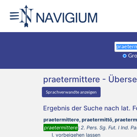
Gro
praetermittere - Über
Sprachverwandte anzeigen
Ergebnis der Suche nach lat. 
praetermittere, praetermittō, praeter
praetermittere
:
2. Pers. Sg. Fut. I Ind. Pa
vorbeigehen lassen