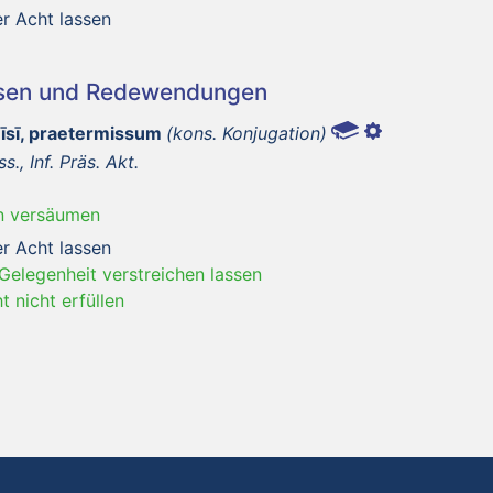
er Acht lassen
asen und Redewendungen
mīsī, praetermissum
(kons. Konjugation)
ss., Inf. Präs. Akt.
n versäumen
er Acht lassen
 Gelegenheit verstreichen lassen
ht nicht erfüllen