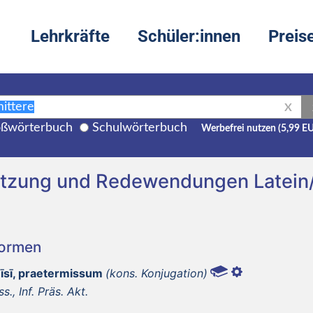
Lehrkräfte
Schüler:innen
Preis
X
ßwörterbuch
Schulwörterbuch
Werbefrei nutzen (5,99 E
setzung und Redewendungen Latein
Formen
mīsī, praetermissum
(kons. Konjugation)
ss., Inf. Präs. Akt.