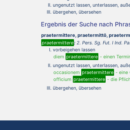
ungenutzt lassen, unterlassen, auß
übergehen, übersehen
Ergebnis der Suche nach Phr
praetermittere, praetermittō, praeter
praetermittere
:
2. Pers. Sg. Fut. I Ind. Pa
vorbeigehen lassen
diem
praetermittere
-
einen Termi
ungenutzt lassen, unterlassen, auß
occasionem
praetermittere
-
eine
officium
praetermittere
-
die Pflic
übergehen, übersehen