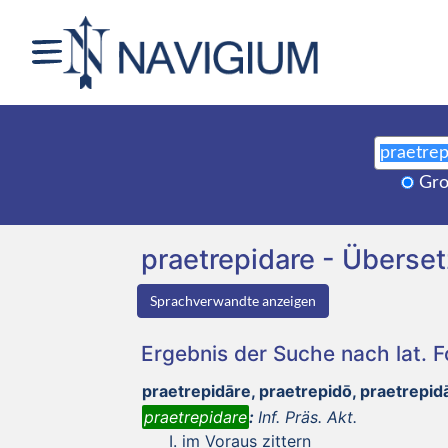
Gro
praetrepidare - Übers
Sprachverwandte anzeigen
Ergebnis der Suche nach lat. 
praetrepidāre, praetrepidō, praetrepid
praetrepidare
:
Inf. Präs. Akt.
im Voraus zittern