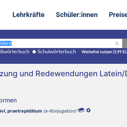
Lehrkräfte
Schüler:innen
Preis
X
ßwörterbuch
Schulwörterbuch
Werbefrei nutzen (5,99 E
etzung und Redewendungen Latein
Formen
āvī, praetrepidātum
(a-Konjugation)