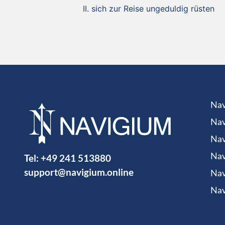
sich zur Reise ungeduldig rüsten
Nav
Nav
Nav
Tel:
+49 241 513880
Nav
support@navigium.online
Nav
Nav