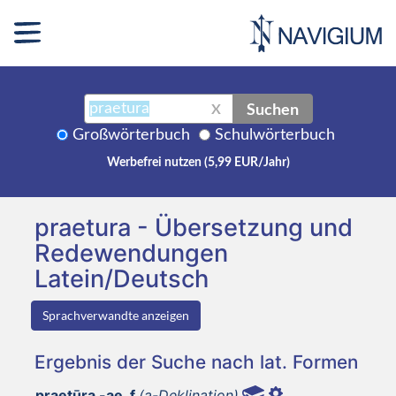
Suchen
X
Großwörterbuch
Schulwörterbuch
Werbefrei nutzen (5,99 EUR/Jahr)
praetura - Übersetzung und
Redewendungen
Latein/Deutsch
Sprachverwandte anzeigen
Ergebnis der Suche nach lat. Formen
praetūra -ae, f
(a-Deklination)