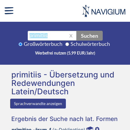
Suchen
X
Großwörterbuch
Schulwörterbuch
Werbefrei nutzen (5,99 EUR/Jahr)
primitiis - Übersetzung und
Redewendungen
Latein/Deutsch
Sprachverwandte anzeigen
Ergebnis der Suche nach lat. Formen
prīmitiae -ārum, f
(a-Deklination)