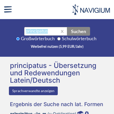
Suchen
X
Großwörterbuch
Schulwörterbuch
Werbefrei nutzen (5,99 EUR/Jahr)
principatus - Übersetzung
und Redewendungen
Latein/Deutsch
Sprachverwandte anzeigen
Ergebnis der Suche nach lat. Formen
prīncipātus -ūs, m
(u-Deklination)