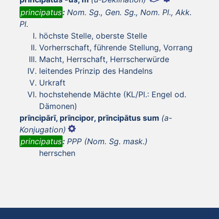
principatus
:
Nom. Sg., Gen. Sg., Nom. Pl., Akk.
Pl.
höchste Stelle, oberste Stelle
Vorherrschaft, führende Stellung, Vorrang
Macht, Herrschaft, Herrscherwürde
leitendes Prinzip des Handelns
Urkraft
hochstehende Mächte (KL/Pl.: Engel od.
Dämonen)
prīncipārī, prīncipor, prīncipātus sum
(a-
Konjugation)
principatus
:
PPP (Nom. Sg. mask.)
herrschen