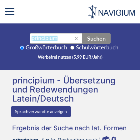
Suchen
X
Großwörterbuch
Schulwörterbuch
Werbefrei nutzen (5,99 EUR/Jahr)
principium - Übersetzung
und Redewendungen
Latein/Deutsch
Sprachverwandte anzeigen
Ergebnis der Suche nach lat. Formen
prīncipium -ī, n
(o-Deklination neutr.)