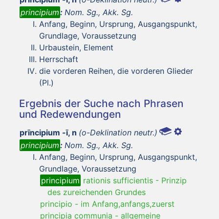
principium
:
Nom. Sg., Akk. Sg.
Anfang, Beginn, Ursprung, Ausgangspunkt,
Grundlage, Voraussetzung
Urbaustein, Element
Herrschaft
die vorderen Reihen, die vorderen Glieder
(Pl.)
Ergebnis der Suche nach Phrasen
und Redewendungen
prīncipium -ī, n
(o-Deklination neutr.)
principium
:
Nom. Sg., Akk. Sg.
Anfang, Beginn, Ursprung, Ausgangspunkt,
Grundlage, Voraussetzung
principium
rationis sufficientis
-
Prinzip
des zureichenden Grundes
principio
-
im Anfang,anfangs,zuerst
principia communia
-
allgemeine