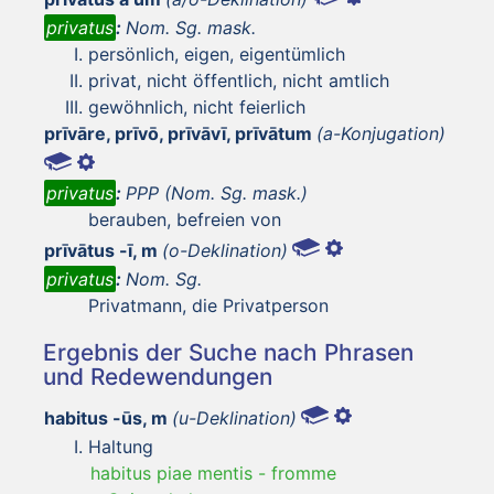
privatus
:
Nom. Sg. mask.
persönlich, eigen, eigentümlich
privat, nicht öffentlich, nicht amtlich
gewöhnlich, nicht feierlich
prīvāre, prīvō, prīvāvī, prīvātum
(a-Konjugation)
privatus
:
PPP (Nom. Sg. mask.)
berauben, befreien von
prīvātus -ī, m
(o-Deklination)
privatus
:
Nom. Sg.
Privatmann, die Privatperson
Ergebnis der Suche nach Phrasen
und Redewendungen
habitus -ūs, m
(u-Deklination)
Haltung
habitus piae mentis
-
fromme