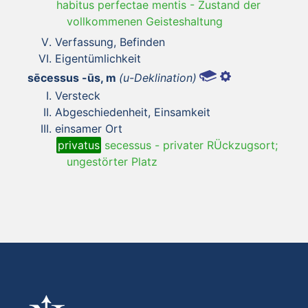
habitus perfectae mentis
-
Zustand der
vollkommenen Geisteshaltung
Verfassung, Befinden
Eigentümlichkeit
sēcessus -ūs, m
(u-Deklination)
Versteck
Abgeschiedenheit, Einsamkeit
einsamer Ort
privatus
secessus
-
privater RÜckzugsort;
ungestörter Platz