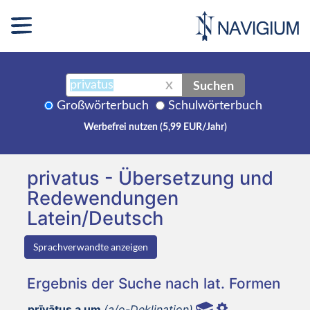
Suchen
X
Großwörterbuch
Schulwörterbuch
Werbefrei nutzen (5,99 EUR/Jahr)
privatus - Übersetzung und
Redewendungen
Latein/Deutsch
Sprachverwandte anzeigen
Ergebnis der Suche nach lat. Formen
prīvātus a um
(a/o-Deklination)