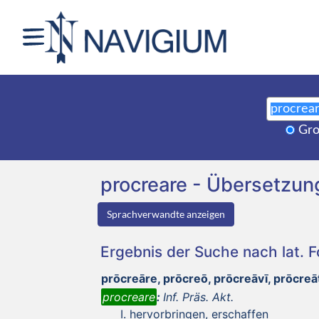
Gro
procreare - Übersetzu
Sprachverwandte anzeigen
Ergebnis der Suche nach lat. 
prōcreāre, prōcreō, prōcreāvī, prōcre
procreare
:
Inf. Präs. Akt.
hervorbringen, erschaffen