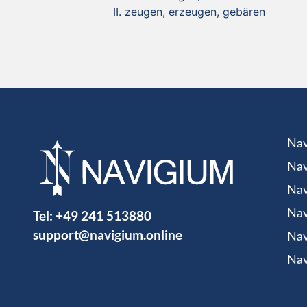
zeugen, erzeugen, gebären
Nav
Nav
Nav
Tel:
+49 241 513880
Nav
support@navigium.online
Nav
Nav