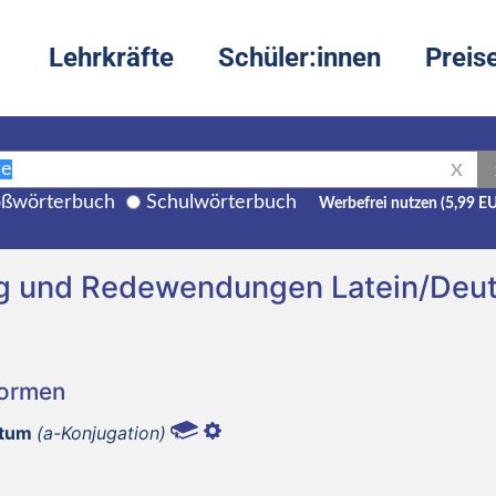
Lehrkräfte
Schüler:innen
Preis
X
ßwörterbuch
Schulwörterbuch
Werbefrei nutzen (5,99 E
ng und Redewendungen Latein/Deu
Formen
ātum
(a-Konjugation)