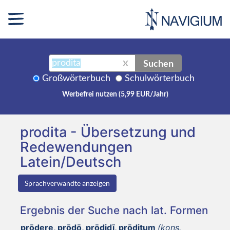
Suchen
X
Großwörterbuch
Schulwörterbuch
Werbefrei nutzen (5,99 EUR/Jahr)
prodita - Übersetzung und
Redewendungen
Latein/Deutsch
Sprachverwandte anzeigen
Ergebnis der Suche nach lat. Formen
prōdere, prōdō, prōdidī, prōditum
(kons.