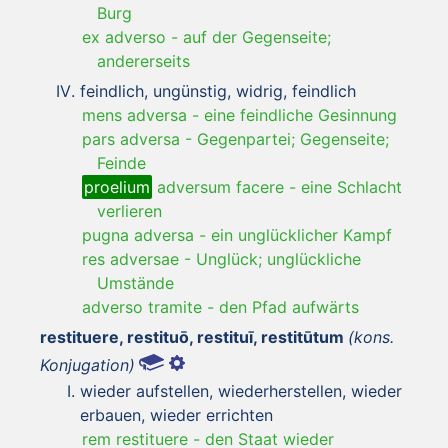
Burg
ex adverso
-
auf der Gegenseite;
andererseits
feindlich, ungünstig, widrig, feindlich
mens adversa
-
eine feindliche Gesinnung
pars adversa
-
Gegenpartei; Gegenseite;
Feinde
proelium
adversum facere
-
eine Schlacht
verlieren
pugna adversa
-
ein unglücklicher Kampf
res adversae
-
Unglück; unglückliche
Umstände
adverso tramite
-
den Pfad aufwärts
restituere, restituō, restituī, restitūtum
(kons.
Konjugation)
wieder aufstellen, wiederherstellen, wieder
erbauen, wieder errichten
rem restituere
-
den Staat wieder