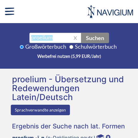
Suchen
X
Großwörterbuch
Schulwörterbuch
Werbefrei nutzen (5,99 EUR/Jahr)
proelium - Übersetzung und
Redewendungen
Latein/Deutsch
Sprachverwandte anzeigen
Ergebnis der Suche nach lat. Formen
proelium -ī, n
(o-Deklination neutr.)