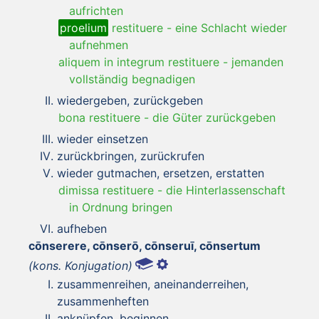
aufrichten
proelium
restituere
-
eine Schlacht wieder
aufnehmen
aliquem in integrum restituere
-
jemanden
vollständig begnadigen
wiedergeben, zurückgeben
bona restituere
-
die Güter zurückgeben
wieder einsetzen
zurückbringen, zurückrufen
wieder gutmachen, ersetzen, erstatten
dimissa restituere
-
die Hinterlassenschaft
in Ordnung bringen
aufheben
cōnserere, cōnserō, cōnseruī, cōnsertum
(kons. Konjugation)
zusammenreihen, aneinanderreihen,
zusammenheften
anknüpfen, beginnen