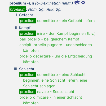
proelium -ī, n
(o-Deklination neutr.)
proelium
:
Nom. Sg., Akk. Sg.
Gefecht
proelium
committere
-
ein Gefecht liefern
Kampf
proelium
inire
-
den Kampf beginnen (Liv.)
pari proelio
-
bei gleichem Kampf
ancipiti proelio pugnare
-
unentschieden
kämpfen
proelio decertare
-
um die Entscheidung
kämpfen
Schlacht
proelium
committere
-
eine Schlacht
beginnen; eine Schlacht liefern; eine
Schlacht schlagen
proelium
navale
-
Seeschlacht
proelio dimicare
-
in einer Schlacht
kämpfen