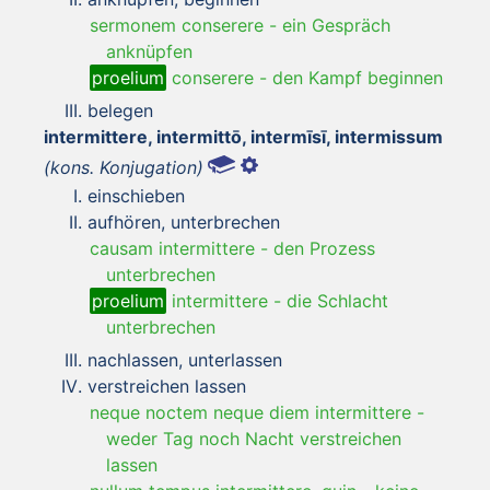
sermonem conserere
-
ein Gespräch
anknüpfen
proelium
conserere
-
den Kampf beginnen
belegen
intermittere, intermittō, intermīsī, intermissum
(kons. Konjugation)
einschieben
aufhören, unterbrechen
causam intermittere
-
den Prozess
unterbrechen
proelium
intermittere
-
die Schlacht
unterbrechen
nachlassen, unterlassen
verstreichen lassen
neque noctem neque diem intermittere
-
weder Tag noch Nacht verstreichen
lassen