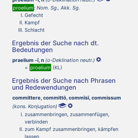
proelium
:
Nom. Sg., Akk. Sg.
Gefecht
Kampf
Schlacht
Ergebnis der Suche nach dt.
Bedeutungen
praelium -ī, n
(o-Deklination neutr.)
=
proelium
(KL)
Ergebnis der Suche nach Phrasen
und Redewendungen
committere, committō, commīsī, commissum
(kons. Konjugation)
zusammenbringen, zusammenfügen,
verbinden
zum Kampf zusammenbringen, kämpfen
lassen