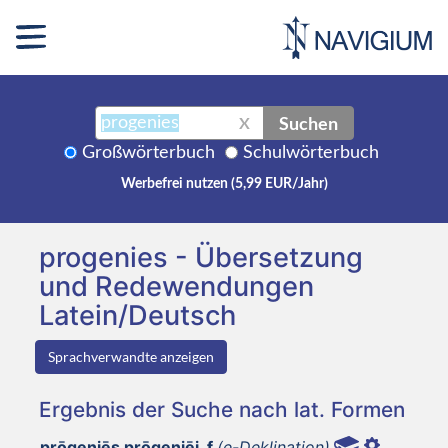
Suchen
X
Großwörterbuch
Schulwörterbuch
Werbefrei nutzen (5,99 EUR/Jahr)
progenies - Übersetzung
und Redewendungen
Latein/Deutsch
Sprachverwandte anzeigen
Ergebnis der Suche nach lat. Formen
prōgeniēs prōgeniēi, f
(e-Deklination)