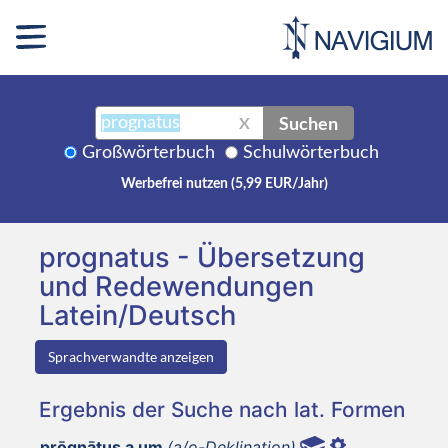
Suchen
X
Großwörterbuch
Schulwörterbuch
Werbefrei nutzen (5,99 EUR/Jahr)
prognatus - Übersetzung
und Redewendungen
Latein/Deutsch
Sprachverwandte anzeigen
Ergebnis der Suche nach lat. Formen
prōgnātus a um
(a/o-Deklination)