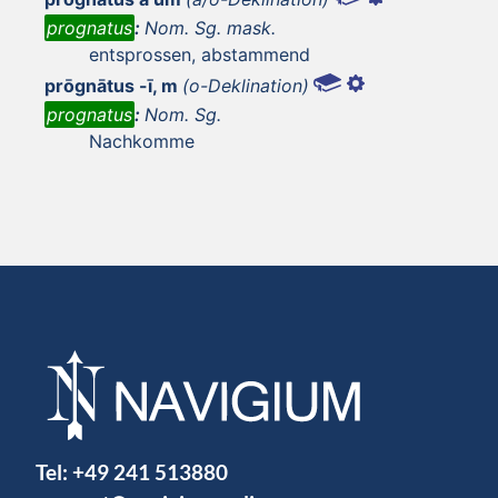
prognatus
:
Nom. Sg. mask.
entsprossen, abstammend
prōgnātus -ī, m
(o-Deklination)
prognatus
:
Nom. Sg.
Nachkomme
Tel:
+49 241 513880