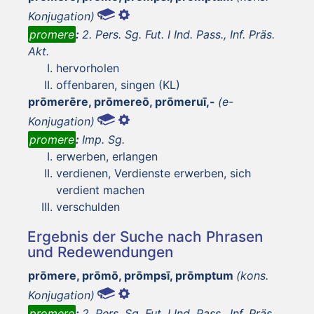
Konjugation)
promere
:
2. Pers. Sg. Fut. I Ind. Pass., Inf. Präs.
Akt.
hervorholen
offenbaren, singen (KL)
prōmerēre, prōmereō, prōmeruī,-
(e-
Konjugation)
promere
:
Imp. Sg.
erwerben, erlangen
verdienen, Verdienste erwerben, sich
verdient machen
verschulden
Ergebnis der Suche nach Phrasen
und Redewendungen
prōmere, prōmō, prōmpsī, prōmptum
(kons.
Konjugation)
promere
:
2. Pers. Sg. Fut. I Ind. Pass., Inf. Präs.