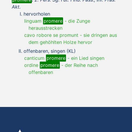
Akt.
hervorholen
linguam
promere
-
die Zunge
herausstrecken
cavo robore se promunt
-
sie dringen aus
dem gehöhlten Holze hervor
offenbaren, singen (KL)
canticum
promere
-
ein Lied singen
ordine
promere
-
der Reihe nach
offenbaren