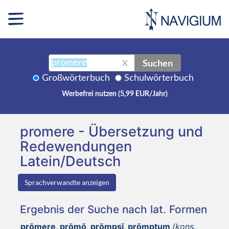
Suchen
X
Großwörterbuch
Schulwörterbuch
Werbefrei nutzen (5,99 EUR/Jahr)
promere - Übersetzung und
Redewendungen
Latein/Deutsch
Sprachverwandte anzeigen
Ergebnis der Suche nach lat. Formen
prōmere, prōmō, prōmpsī, prōmptum
(kons.