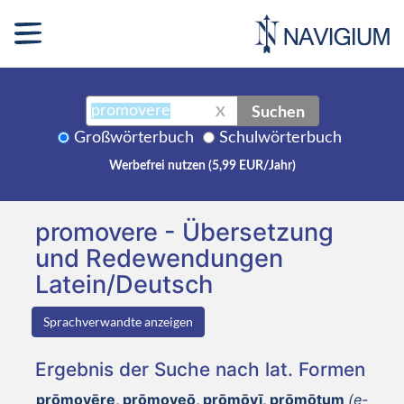
Suchen
X
Großwörterbuch
Schulwörterbuch
Werbefrei nutzen (5,99 EUR/Jahr)
promovere - Übersetzung
und Redewendungen
Latein/Deutsch
Sprachverwandte anzeigen
Ergebnis der Suche nach lat. Formen
prōmovēre, prōmoveō, prōmōvī, prōmōtum
(e-