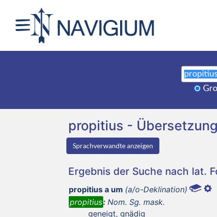
Gro
propitius - Übersetzu
Sprachverwandte anzeigen
Ergebnis der Suche nach lat. 
propitius a um
(a/o-Deklination)
propitius
:
Nom. Sg. mask.
geneigt, gnädig