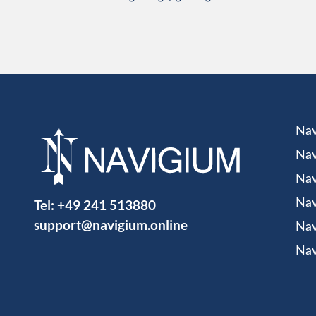
Nav
Nav
Nav
Tel:
+49 241 513880
Nav
support@navigium.online
Nav
Nav