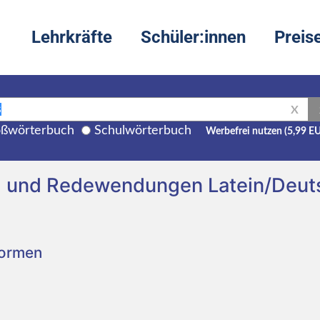
Lehrkräfte
Schüler:innen
Preis
X
ßwörterbuch
Schulwörterbuch
Werbefrei nutzen (5,99 E
ng und Redewendungen Latein/Deut
Formen