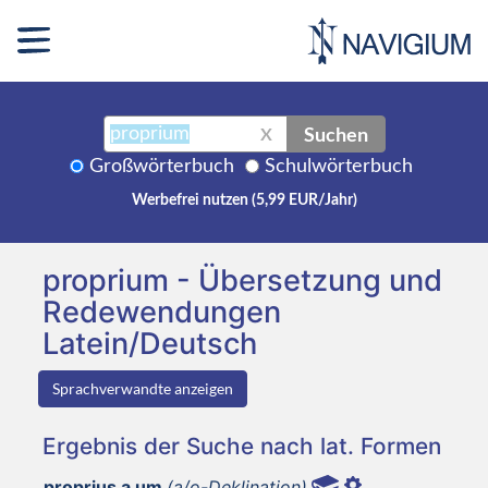
Suchen
X
Großwörterbuch
Schulwörterbuch
Werbefrei nutzen (5,99 EUR/Jahr)
proprium - Übersetzung und
Redewendungen
Latein/Deutsch
Sprachverwandte anzeigen
Ergebnis der Suche nach lat. Formen
proprius a um
(a/o-Deklination)