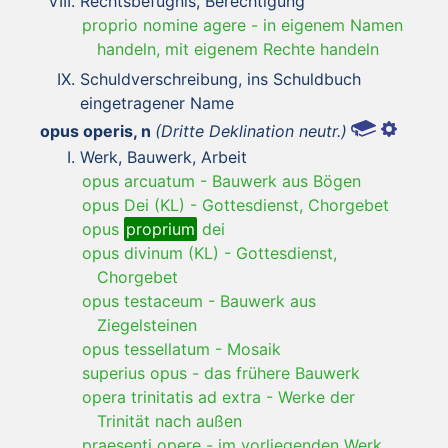
Rechtsbefugnis, Berechtigung
proprio nomine agere
-
in eigenem Namen
handeln, mit eigenem Rechte handeln
Schuldverschreibung, ins Schuldbuch
eingetragener Name
opus operis, n
(Dritte Deklination neutr.)
Werk, Bauwerk, Arbeit
opus arcuatum
-
Bauwerk aus Bögen
opus Dei (KL)
-
Gottesdienst, Chorgebet
opus
proprium
dei
opus divinum (KL)
-
Gottesdienst,
Chorgebet
opus testaceum
-
Bauwerk aus
Ziegelsteinen
opus tessellatum
-
Mosaik
superius opus
-
das frühere Bauwerk
opera trinitatis ad extra
-
Werke der
Trinität nach außen
praesenti opere
-
im vorliegenden Werk