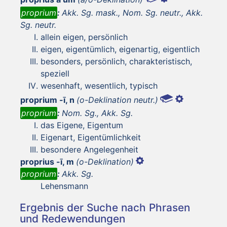
proprium
:
Akk. Sg. mask., Nom. Sg. neutr., Akk.
Sg. neutr.
allein eigen, persönlich
eigen, eigentümlich, eigenartig, eigentlich
besonders, persönlich, charakteristisch,
speziell
wesenhaft, wesentlich, typisch
proprium -ī, n
(o-Deklination neutr.)
proprium
:
Nom. Sg., Akk. Sg.
das Eigene, Eigentum
Eigenart, Eigentümlichkeit
besondere Angelegenheit
proprius -ī, m
(o-Deklination)
proprium
:
Akk. Sg.
Lehensmann
Ergebnis der Suche nach Phrasen
und Redewendungen