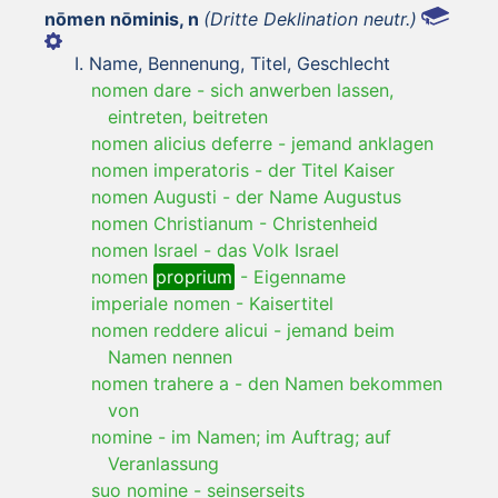
nōmen nōminis, n
(Dritte Deklination neutr.)
Name, Bennenung, Titel, Geschlecht
nomen dare
-
sich anwerben lassen,
eintreten, beitreten
nomen alicius deferre
-
jemand anklagen
nomen imperatoris
-
der Titel Kaiser
nomen Augusti
-
der Name Augustus
nomen Christianum
-
Christenheid
nomen Israel
-
das Volk Israel
nomen
proprium
-
Eigenname
imperiale nomen
-
Kaisertitel
nomen reddere alicui
-
jemand beim
Namen nennen
nomen trahere a
-
den Namen bekommen
von
nomine
-
im Namen; im Auftrag; auf
Veranlassung
suo nomine
-
seinserseits