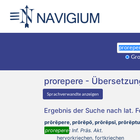
Gro
prorepere - Übersetzu
Sprachverwandte anzeigen
Ergebnis der Suche nach lat. 
prōrēpere, prōrēpō, prōrēpsī, prōrēpt
prorepere
:
Inf. Präs. Akt.
hervorkriechen, fortkriechen