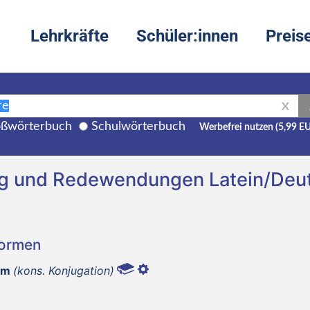
Lehrkräfte
Schüler:innen
Preis
X
ßwörterbuch
Schulwörterbuch
Werbefrei nutzen (5,99 E
ng und Redewendungen Latein/Deu
Formen
um
(kons. Konjugation)