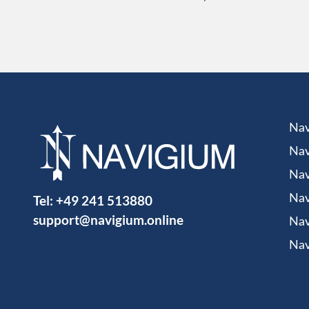
Nav
Nav
Nav
Tel:
+49 241 513880
Nav
support@navigium.online
Nav
Nav