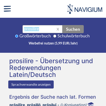
Suchen
X
Großwörterbuch
Schulwörterbuch
Werbefrei nutzen (5,99 EUR/Jahr)
prosilire - Übersetzung und
Redewendungen
Latein/Deutsch
Sprachverwandte anzeigen
Ergebnis der Suche nach lat. Formen
prōsilīre, prōsiliō, prōsiluī,-
(i-Konjugation)