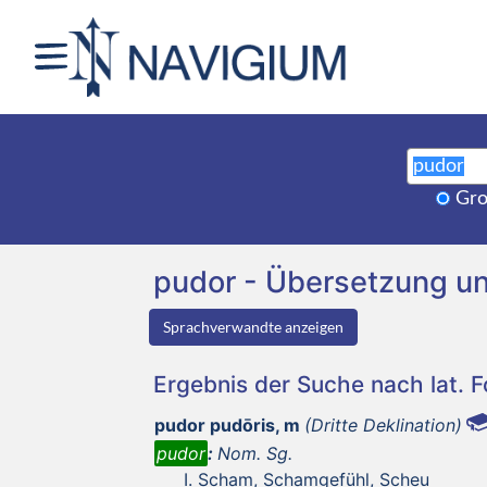
Gro
pudor - Übersetzung u
Sprachverwandte anzeigen
Ergebnis der Suche nach lat. 
pudor pudōris, m
(Dritte Deklination)
pudor
:
Nom. Sg.
Scham, Schamgefühl, Scheu