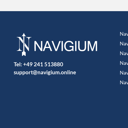
Nav
Nav
Nav
Tel:
+49 241 513880
Nav
support@navigium.online
Nav
Nav