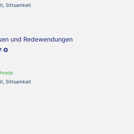
t, Sittsamkeit
asen und Redewendungen
chrede
t, Sittsamkeit