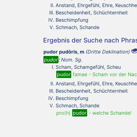
Anstand, Ehrgefühl, Ehre, Keuschhei
Bescheidenheit, Schüchternheit
Beschimpfung
Schmach, Schande
Ergebnis der Suche nach Phr
pudor pudōris, m
(Dritte Deklination)
pudor
:
Nom. Sg.
Scham, Schamgefühl, Scheu
pudor
famae
-
Scham vor der Na
Anstand, Ehrgefühl, Ehre, Keuschhei
Bescheidenheit, Schüchternheit
Beschimpfung
Schmach, Schande
pro(h)
pudor
-
welche Schande!