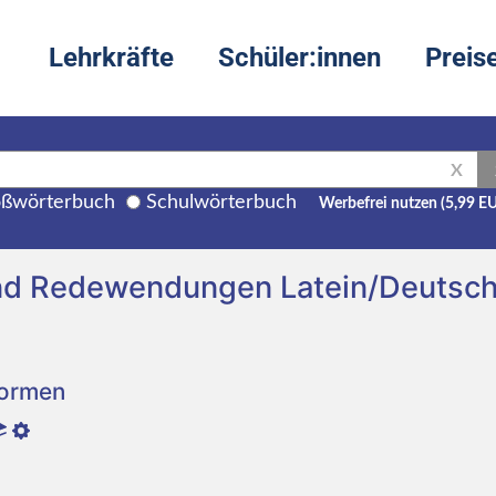
Lehrkräfte
Schüler:innen
Preis
X
ßwörterbuch
Schulwörterbuch
Werbefrei nutzen (5,99 E
nd Redewendungen Latein/Deutsc
Formen