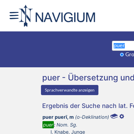
Gro
puer - Übersetzung un
Sprachverwandte anzeigen
Ergebnis der Suche nach lat. 
puer puerī, m
(o-Deklination)
puer
:
Nom. Sg.
Knabe, Junge