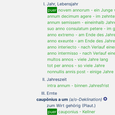
Jahr, Lebensjahr
puer
novem annorum
-
ein Junge 
annum decimum agere
-
im zehnte
annum semissem
-
eineinhalb Jahr
suo anno consulatum petere
-
im g
anno extremo
-
am Ende des Jahr
anno exeunte
-
am Ende des Jahre
anno interiecto
-
nach Verlauf eine
anno intermisso
-
nach Verlauf ein
multos annos
-
viele Jahre lang
tot per annos
-
so viele Jahre
nonnullis annis post
-
einige Jahre
Jahreszeit
intra annum
-
binnen Jahresfrist
Ernte
caupōnius a um
(a/o-Deklination)
zum Wirt gehörig (Plaut.)
puer
cauponius
-
Kellner