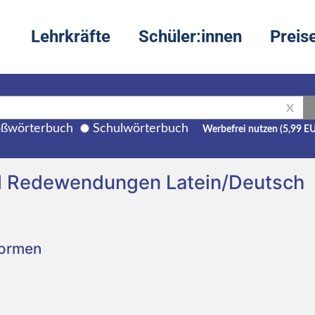
Lehrkräfte
Schüler:innen
Preis
X
ßwörterbuch
Schulwörterbuch
Werbefrei nutzen (5,99 E
d Redewendungen Latein/Deutsch
Formen