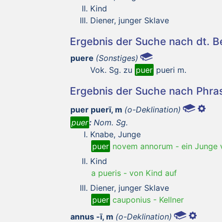
Kind
Diener, junger Sklave
Ergebnis der Suche nach dt. 
puere
(Sonstiges)
Vok. Sg. zu
puer
pueri m.
Ergebnis der Suche nach Phr
puer puerī, m
(o-Deklination)
puer
:
Nom. Sg.
Knabe, Junge
puer
novem annorum
-
ein Junge 
Kind
a pueris
-
von Kind auf
Diener, junger Sklave
puer
cauponius
-
Kellner
annus -ī, m
(o-Deklination)