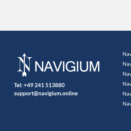
Nav
Nav
Nav
Tel:
+49 241 513880
Nav
support@navigium.online
Nav
Nav