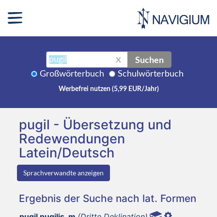
Suchen
X
Großwörterbuch
Schulwörterbuch
Werbefrei nutzen (5,99 EUR/Jahr)
pugil - Übersetzung und
Redewendungen
Latein/Deutsch
Sprachverwandte anzeigen
Ergebnis der Suche nach lat. Formen
pugil pugilis, m
(Dritte Deklination)