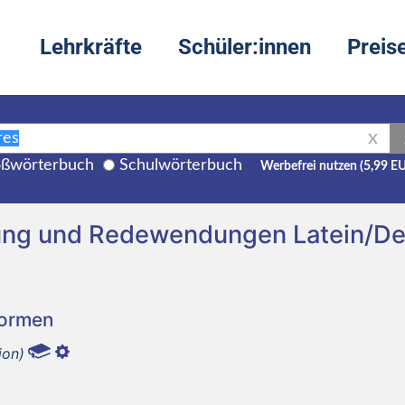
Lehrkräfte
Schüler:innen
Preis
X
ßwörterbuch
Schulwörterbuch
Werbefrei nutzen (5,99 E
ung und Redewendungen Latein/D
Formen
ion)