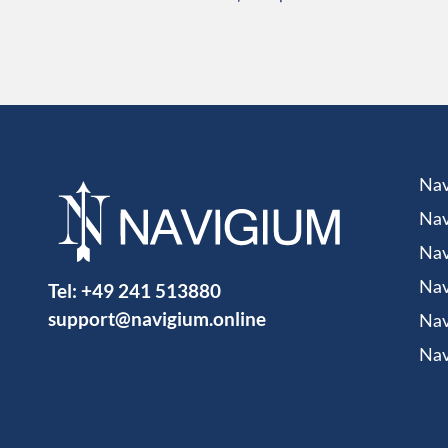
Nav
Nav
Nav
Tel:
+49 241 513880
Nav
support@navigium.online
Nav
Nav