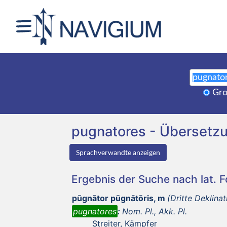
Gro
pugnatores - Übersetz
Sprachverwandte anzeigen
Ergebnis der Suche nach lat. 
pūgnātor pūgnātōris, m
(Dritte Deklinat
pugnatores
:
Nom. Pl., Akk. Pl.
Streiter, Kämpfer