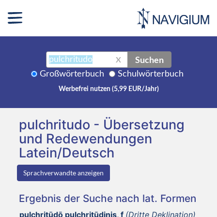
Suchen
X
Großwörterbuch
Schulwörterbuch
Werbefrei nutzen (5,99 EUR/Jahr)
pulchritudo - Übersetzung
und Redewendungen
Latein/Deutsch
Sprachverwandte anzeigen
Ergebnis der Suche nach lat. Formen
pulchritūdō pulchritūdinis, f
(Dritte Deklination)