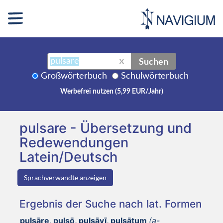
Suchen
X
Großwörterbuch
Schulwörterbuch
Werbefrei nutzen (5,99 EUR/Jahr)
pulsare - Übersetzung und
Redewendungen
Latein/Deutsch
Sprachverwandte anzeigen
Ergebnis der Suche nach lat. Formen
pulsāre, pulsō, pulsāvī, pulsātum
(a-