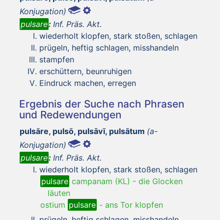
Konjugation)
pulsare
:
Inf. Präs. Akt.
wiederholt klopfen, stark stoßen, schlagen
prügeln, heftig schlagen, misshandeln
stampfen
erschüttern, beunruhigen
Eindruck machen, erregen
Ergebnis der Suche nach Phrasen
und Redewendungen
pulsāre, pulsō, pulsāvī, pulsātum
(a-
Konjugation)
pulsare
:
Inf. Präs. Akt.
wiederholt klopfen, stark stoßen, schlagen
pulsare
campanam (KL)
-
die Glocken
läuten
ostium
pulsare
-
ans Tor klopfen
prügeln, heftig schlagen, misshandeln