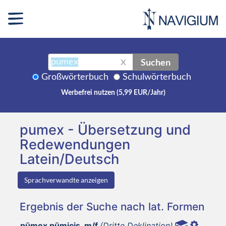
Suchen
X
Großwörterbuch
Schulwörterbuch
Werbefrei nutzen (5,99 EUR/Jahr)
pumex - Übersetzung und
Redewendungen
Latein/Deutsch
Sprachverwandte anzeigen
Ergebnis der Suche nach lat. Formen
pūmex pūmicis, m/f
(Dritte Deklination)