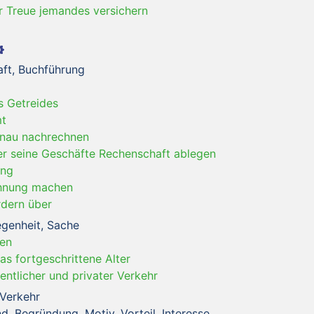
r Treue jemandes versichern
ft, Buchführung
s Getreides
mt
nau nachrechnen
er seine Geschäfte Rechenschaft ablegen
ung
hnung machen
rdern über
egenheit, Sache
en
das fortgeschrittene Alter
fentlicher und privater Verkehr
 Verkehr
, Begründung, Motiv, Vorteil, Interesse