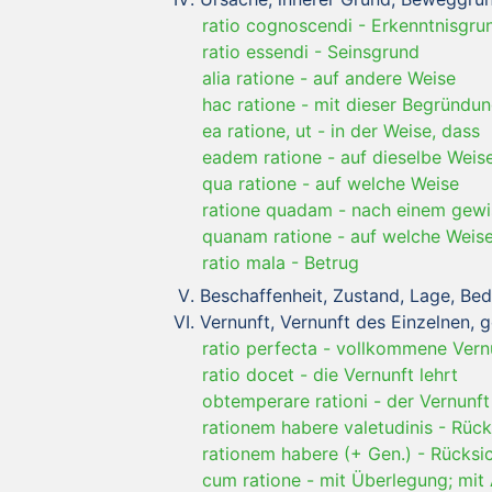
ratio cognoscendi
-
Erkenntnisgru
ratio essendi
-
Seinsgrund
alia ratione
-
auf andere Weise
hac ratione
-
mit dieser Begründu
ea ratione, ut
-
in der Weise, dass
eadem ratione
-
auf dieselbe Weis
qua ratione
-
auf welche Weise
ratione quadam
-
nach einem gew
quanam ratione
-
auf welche Weis
ratio mala
-
Betrug
Beschaffenheit, Zustand, Lage, Bed
Vernunft, Vernunft des Einzelnen, 
ratio perfecta
-
vollkommene Vern
ratio docet
-
die Vernunft lehrt
obtemperare rationi
-
der Vernunf
rationem habere valetudinis
-
Rück
rationem habere (+ Gen.)
-
Rücksi
cum ratione
-
mit Überlegung; mit