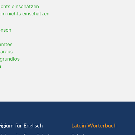
nichts einschätzen
um nichts einschätzen
ensch
immtes
daraus
 grundlos
n
igium für Englisch
Latein Wörterbuch