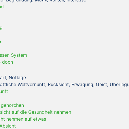
nd
ng
e
issen System
e doch
arf, Notlage
göttliche Weltvernunft, Rücksicht, Erwägung, Geist, Überleg
unft
t gehorchen
sicht auf die Gesundheit nehmen
cht nehmen auf etwas
 Absicht