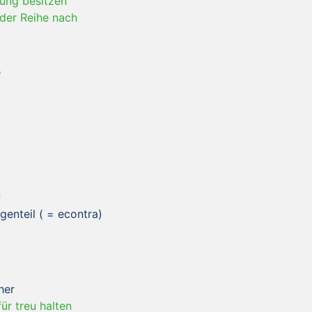
tung besitzen
der Reihe nach
e
n
genteil ( = econtra)
her
ür treu halten