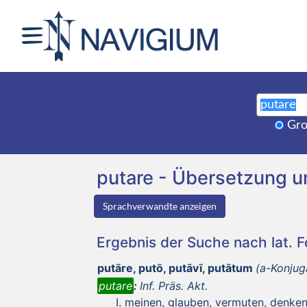
Gro
putare - Übersetzung 
Sprachverwandte anzeigen
Ergebnis der Suche nach lat. 
putāre, putō, putāvī, putātum
(a-Konjug
putare
:
Inf. Präs. Akt.
meinen, glauben, vermuten, denke