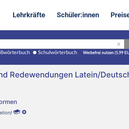
Lehrkräfte
Schüler:innen
Preis
X
ßwörterbuch
Schulwörterbuch
Werbefrei nutzen (5,99 E
und Redewendungen Latein/Deutsc
Formen
ation)
n