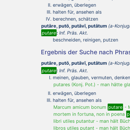
erwägen, überlegen
halten für, ansehen als
berechnen, schätzen
putāre, putō, putāvī, putātum
(a-Konjug
putare
:
Inf. Präs. Akt.
beschneiden, reinigen, putzen
Ergebnis der Suche nach Phr
putāre, putō, putāvī, putātum
(a-Konjug
putare
:
Inf. Präs. Akt.
meinen, glauben, vermuten, denke
putares (Konj. Pot.)
-
man hätte gl
erwägen, überlegen
halten für, ansehen als
Marcum amicum bonum
putare
-
mortem in fortuna, non in poena
p
libri utiles putantur
-
man hält Büch
libros utiles putant
-
man hält Büche