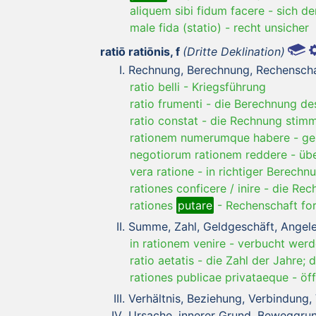
aliquem sibi fidum facere
-
sich de
male fida (statio)
-
recht unsicher
ratiō ratiōnis, f
(Dritte Deklination)
Rechnung, Berechnung, Rechenscha
ratio belli
-
Kriegsführung
ratio frumenti
-
die Berechnung de
ratio constat
-
die Rechnung stim
rationem numerumque habere
-
ge
negotiorum rationem reddere
-
üb
vera ratione
-
in richtiger Berechn
rationes conficere / inire
-
die Rec
rationes
putare
-
Rechenschaft fo
Summe, Zahl, Geldgeschäft, Angel
in rationem venire
-
verbucht werd
ratio aetatis
-
die Zahl der Jahre; 
rationes publicae privataeque
-
öf
Verhältnis, Beziehung, Verbindung,
Ursache, innerer Grund, Beweggrund