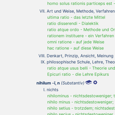
homo solus rationis particeps est
Art und Weise, Methode, Verfahren, 
ultima ratio
-
das letzte Mittel
ratio disserendi
-
Dialektik
ratio atque ordo
-
Methode und Ord
rationem instituere
-
ein Verfahren
omni ratione
-
auf jede Weise
hac ratione
-
auf diese Weise
Denkart, Prinzip, Ansicht, Meinung
philosophische Schule, Lehre, Theo
ratio atque usus belli
-
Theorie und
Epicuri ratio
-
die Lehre Epikurs
nihilum -ī, n
(Substantiv)
nichts
nihilominus
-
nichtsdestoweniger; 
nihilo minus
-
nichtsdestoweniger;
nihilo setius
-
trotzdem; nichtsdes
nihilo secius
-
nichtsdestoweniger