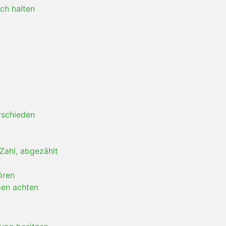
ich halten
rschieden
Zahl, abgezählt
ören
ßen achten