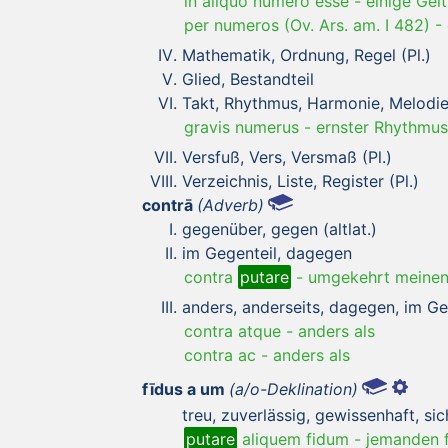
in aliquo numero esse
-
einige Gel
per numeros (Ov. Ars. am. I 482)
-
Mathematik, Ordnung, Regel (Pl.)
Glied, Bestandteil
Takt, Rhythmus, Harmonie, Melodi
gravis numerus
-
ernster Rhythmus
Versfuß, Vers, Versmaß (Pl.)
Verzeichnis, Liste, Register (Pl.)
contrā
(Adverb)
gegenüber, gegen (altlat.)
im Gegenteil, dagegen
contra
putare
-
umgekehrt meine
anders, anderseits, dagegen, im Ge
contra atque
-
anders als
contra ac
-
anders als
fīdus a um
(a/o-Deklination)
treu, zuverlässig, gewissenhaft, sic
putare
aliquem fidum
-
jemanden f