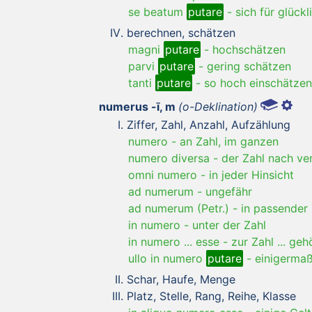
se beatum
putare
-
sich für glückl
berechnen, schätzen
magni
putare
-
hochschätzen
parvi
putare
-
gering schätzen
tanti
putare
-
so hoch einschätzen
numerus -ī, m
(o-Deklination)
Ziffer, Zahl, Anzahl, Aufzählung
numero
-
an Zahl, im ganzen
numero diversa
-
der Zahl nach ve
omni numero
-
in jeder Hinsicht
ad numerum
-
ungefähr
ad numerum (Petr.)
-
in passender 
in numero
-
unter der Zahl
in numero ... esse
-
zur Zahl ... geh
ullo in numero
putare
-
einigerma
Schar, Haufe, Menge
Platz, Stelle, Rang, Reihe, Klasse