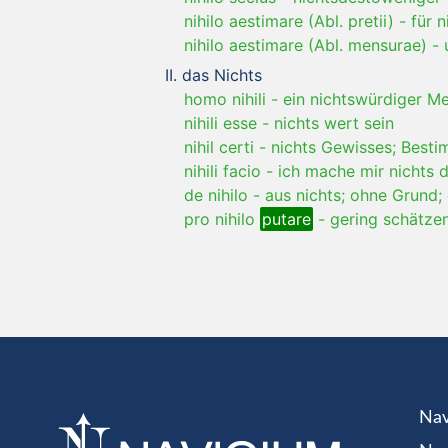
nihilo aestimare (Abl. pretii)
-
für 
nihilo aestimare (Abl. mensurae)
-
das Nichts
homo nihili
-
ein nichtswürdiger M
nihili esse
-
nichts wert sein
nihil certi
-
nichts Gewisses; Best
nihili facio
-
ich mache mir nichts 
de nihilo
-
aus nichts; ohne Grund;
pro nihilo
putare
-
gering schätze
Nav