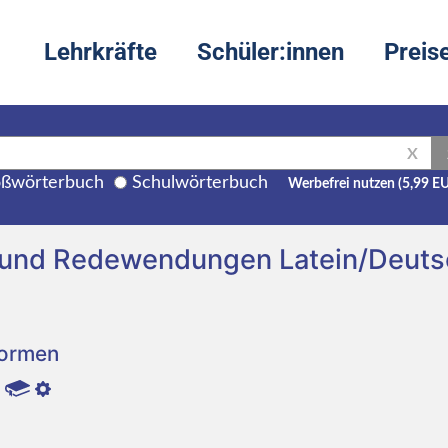
Lehrkräfte
Schüler:innen
Preis
X
ßwörterbuch
Schulwörterbuch
Werbefrei nutzen (5,99 E
 und Redewendungen Latein/Deuts
Formen
)