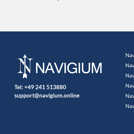
Nav
Nav
Nav
Tel:
+49 241 513880
Nav
support@navigium.online
Nav
Nav