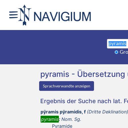
Gro
pyramis - Übersetzung
Sprachverwandte anzeigen
Ergebnis der Suche nach lat. 
pȳramis pȳramidis, f
(Dritte Deklination
pyramis
:
Nom. Sg.
Pyramide