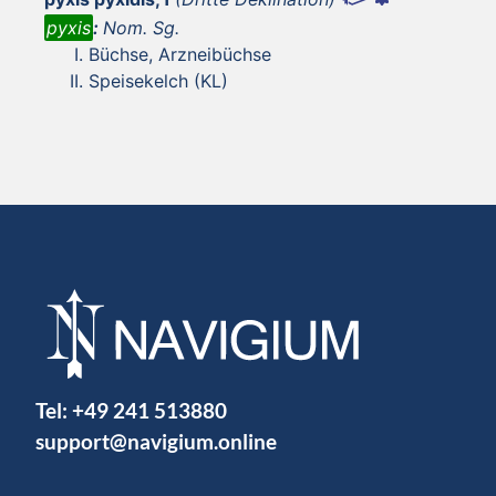
pyxis
:
Nom. Sg.
Büchse, Arzneibüchse
Speisekelch (KL)
Tel:
+49 241 513880
support@navigium.online