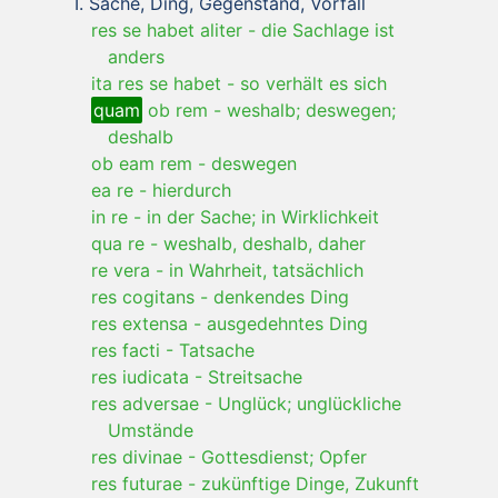
Sache, Ding, Gegenstand, Vorfall
res se habet aliter
-
die Sachlage ist
anders
ita res se habet
-
so verhält es sich
quam
ob rem
-
weshalb; deswegen;
deshalb
ob eam rem
-
deswegen
ea re
-
hierdurch
in re
-
in der Sache; in Wirklichkeit
qua re
-
weshalb, deshalb, daher
re vera
-
in Wahrheit, tatsächlich
res cogitans
-
denkendes Ding
res extensa
-
ausgedehntes Ding
res facti
-
Tatsache
res iudicata
-
Streitsache
res adversae
-
Unglück; unglückliche
Umstände
res divinae
-
Gottesdienst; Opfer
res futurae
-
zukünftige Dinge, Zukunft