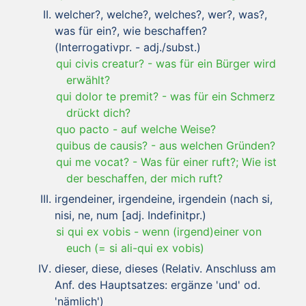
welcher?, welche?, welches?, wer?, was?,
was für ein?, wie beschaffen?
(Interrogativpr. - adj./subst.)
qui civis creatur?
-
was für ein Bürger wird
erwählt?
qui dolor te premit?
-
was für ein Schmerz
drückt dich?
quo pacto
-
auf welche Weise?
quibus de causis?
-
aus welchen Gründen?
qui me vocat?
-
Was für einer ruft?; Wie ist
der beschaffen, der mich ruft?
irgendeiner, irgendeine, irgendein (nach si,
nisi, ne, num [adj. Indefinitpr.)
si qui ex vobis
-
wenn (irgend)einer von
euch (= si ali-qui ex vobis)
dieser, diese, dieses (Relativ. Anschluss am
Anf. des Hauptsatzes: ergänze 'und' od.
'nämlich')