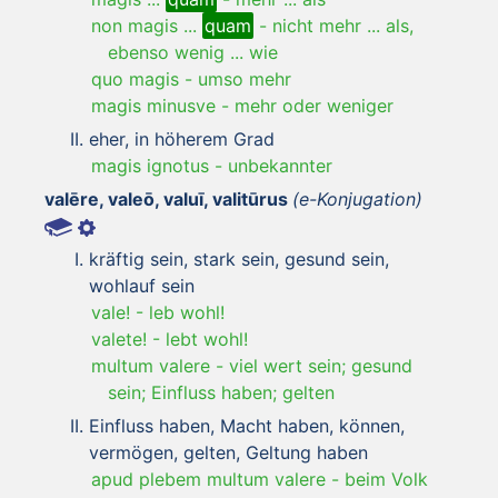
non magis ...
quam
-
nicht mehr ... als,
ebenso wenig ... wie
quo magis
-
umso mehr
magis minusve
-
mehr oder weniger
eher, in höherem Grad
magis ignotus
-
unbekannter
valēre, valeō, valuī, valitūrus
(e-Konjugation)
kräftig sein, stark sein, gesund sein,
wohlauf sein
vale!
-
leb wohl!
valete!
-
lebt wohl!
multum valere
-
viel wert sein; gesund
sein; Einfluss haben; gelten
Einfluss haben, Macht haben, können,
vermögen, gelten, Geltung haben
apud plebem multum valere
-
beim Volk