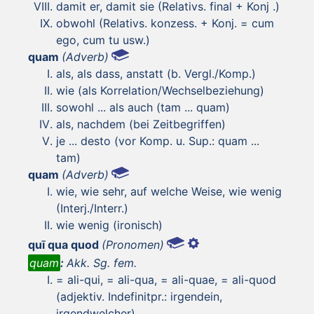
damit er, damit sie (Relativs. final + Konj .)
obwohl (Relativs. konzess. + Konj. = cum
ego, cum tu usw.)
quam
(Adverb)
als, als dass, anstatt (b. Vergl./Komp.)
wie (als Korrelation/Wechselbeziehung)
sowohl ... als auch (tam ... quam)
als, nachdem (bei Zeitbegriffen)
je ... desto (vor Komp. u. Sup.: quam ...
tam)
quam
(Adverb)
wie, wie sehr, auf welche Weise, wie wenig
(Interj./Interr.)
wie wenig (ironisch)
quī qua quod
(Pronomen)
quam
:
Akk. Sg. fem.
= ali-qui, = ali-qua, = ali-quae, = ali-quod
(adjektiv. Indefinitpr.: irgendein,
irgendwelcher)