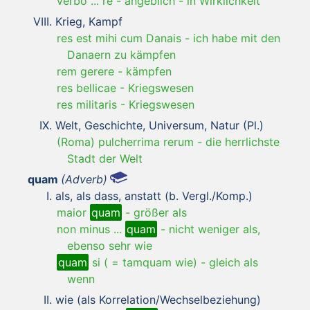
verbo ... re
-
angeblich - in Wirklichkeit
Krieg, Kampf
res est mihi cum Danais
-
ich habe mit den
Danaern zu kämpfen
rem gerere
-
kämpfen
res bellicae
-
Kriegswesen
res militaris
-
Kriegswesen
Welt, Geschichte, Universum, Natur (Pl.)
(Roma) pulcherrima rerum
-
die herrlichste
Stadt der Welt
quam
(Adverb)
als, als dass, anstatt (b. Vergl./Komp.)
maior
quam
-
größer als
non minus ...
quam
-
nicht weniger als,
ebenso sehr wie
quam
si ( = tamquam wie)
-
gleich als
wenn
wie (als Korrelation/Wechselbeziehung)