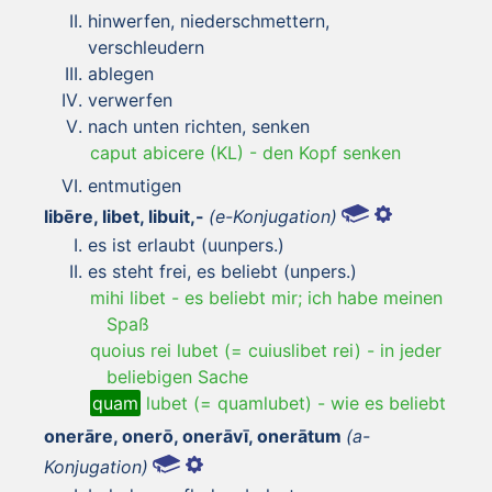
hinwerfen, niederschmettern,
verschleudern
ablegen
verwerfen
nach unten richten, senken
caput abicere (KL)
-
den Kopf senken
entmutigen
libēre, libet, libuit,-
(e-Konjugation)
es ist erlaubt (uunpers.)
es steht frei, es beliebt (unpers.)
mihi libet
-
es beliebt mir; ich habe meinen
Spaß
quoius rei lubet (= cuiuslibet rei)
-
in jeder
beliebigen Sache
quam
lubet (= quamlubet)
-
wie es beliebt
onerāre, onerō, onerāvī, onerātum
(a-
Konjugation)