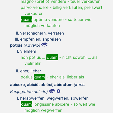
magno (pretio) vendere
-
teuer verkaufen
parvo vendere
-
billig verkaufen; preiswert
verkaufen
quam
optime vendere
-
so teuer wie
möglich verkaufen
verschachern, verraten
empfehlen, anpreisen
potius
(Adverb)
vielmehr
non potius ...
quam
-
nicht sowohl ... als
vielmehr
eher, lieber
potius
quam
-
eher als, lieber als
abicere, abiciō, abiēcī, abiectum
(kons.
Konjugation auf -io)
herabwerfen, wegwerfen, abwerfen
quam
longissime abicere
-
so weit wie
möglich wegwerfen