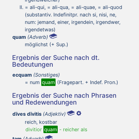
= ali-qui, = ali-qua, = ali-quae, = ali-quod
(substantiv. Indefinitpr. nach si, nisi, ne,
num: jemand, einer, irgendein, irgendwer,
irgendetwas)
quam
(Adverb)
möglichst (+ Sup.)
Ergebnis der Suche nach dt.
Bedeutungen
ecquam
(Sonstiges)
= num
quam
(Fragepart. + Indef. Pron.)
Ergebnis der Suche nach Phrasen
und Redewendungen
dīves dīvitis
(Adjektiv)
reich, kostbar
divitior
quam
-
reicher als
tam
(Adverb)