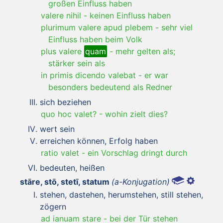
großen Einfluss haben
valere nihil
-
keinen Einfluss haben
plurimum valere apud plebem
-
sehr viel
Einfluss haben beim Volk
plus valere
quam
-
mehr gelten als;
stärker sein als
in primis dicendo valebat
-
er war
besonders bedeutend als Redner
sich beziehen
quo hoc valet?
-
wohin zielt dies?
wert sein
erreichen können, Erfolg haben
ratio valet
-
ein Vorschlag dringt durch
bedeuten, heißen
stāre, stō, stetī, statum
(a-Konjugation)
stehen, dastehen, herumstehen, still stehen,
zögern
ad ianuam stare
-
bei der Tür stehen