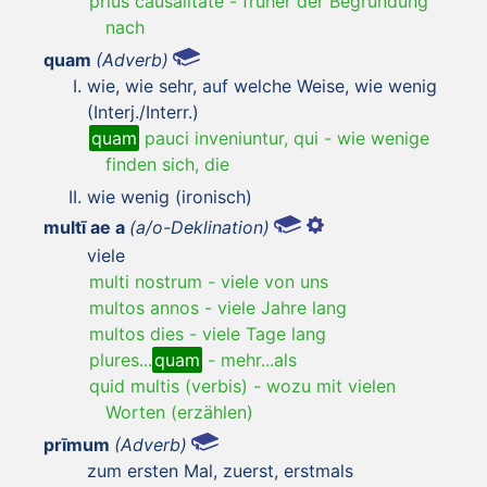
prius causalitate
-
früher der Begründung
nach
quam
(Adverb)
wie, wie sehr, auf welche Weise, wie wenig
(Interj./Interr.)
quam
pauci inveniuntur, qui
-
wie wenige
finden sich, die
wie wenig (ironisch)
multī ae a
(a/o-Deklination)
viele
multi nostrum
-
viele von uns
multos annos
-
viele Jahre lang
multos dies
-
viele Tage lang
plures...
quam
-
mehr...als
quid multis (verbis)
-
wozu mit vielen
Worten (erzählen)
prīmum
(Adverb)
zum ersten Mal, zuerst, erstmals