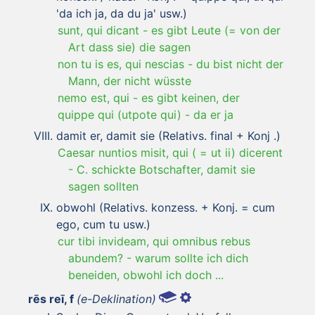
'da ich ja, da du ja' usw.)
sunt, qui dicant
-
es gibt Leute (= von der
Art dass sie) die sagen
non tu is es, qui nescias
-
du bist nicht der
Mann, der nicht wüsste
nemo est, qui
-
es gibt keinen, der
quippe qui (utpote qui)
-
da er ja
damit er, damit sie (Relativs. final + Konj .)
Caesar nuntios misit, qui ( = ut ii) dicerent
-
C. schickte Botschafter, damit sie
sagen sollten
obwohl (Relativs. konzess. + Konj. = cum
ego, cum tu usw.)
cur tibi invideam, qui omnibus rebus
abundem?
-
warum sollte ich dich
beneiden, obwohl ich doch ...
rēs reī, f
(e-Deklination)