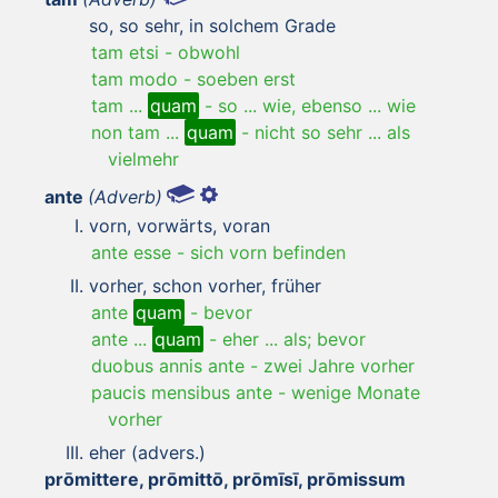
so, so sehr, in solchem Grade
tam etsi
-
obwohl
tam modo
-
soeben erst
tam ...
quam
-
so ... wie, ebenso ... wie
non tam ...
quam
-
nicht so sehr ... als
vielmehr
ante
(Adverb)
vorn, vorwärts, voran
ante esse
-
sich vorn befinden
vorher, schon vorher, früher
ante
quam
-
bevor
ante ...
quam
-
eher ... als; bevor
duobus annis ante
-
zwei Jahre vorher
paucis mensibus ante
-
wenige Monate
vorher
eher (advers.)
prōmittere, prōmittō, prōmīsī, prōmissum