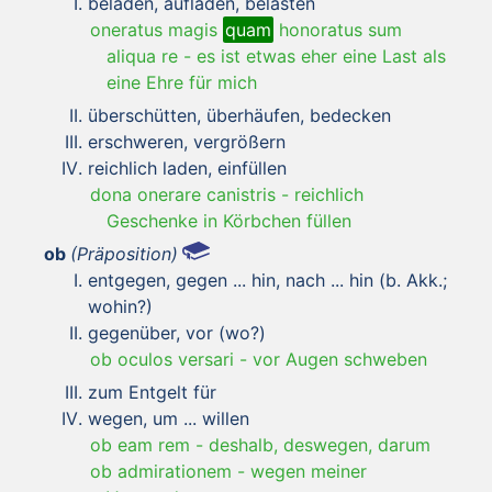
beladen, aufladen, belasten
oneratus magis
quam
honoratus sum
aliqua re
-
es ist etwas eher eine Last als
eine Ehre für mich
überschütten, überhäufen, bedecken
erschweren, vergrößern
reichlich laden, einfüllen
dona onerare canistris
-
reichlich
Geschenke in Körbchen füllen
ob
(Präposition)
entgegen, gegen ... hin, nach ... hin (b. Akk.;
wohin?)
gegenüber, vor (wo?)
ob oculos versari
-
vor Augen schweben
zum Entgelt für
wegen, um ... willen
ob eam rem
-
deshalb, deswegen, darum
ob admirationem
-
wegen meiner