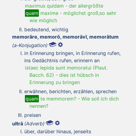
maximus quidam
-
der allergrößte
quam
maxime
-
möglichst groß;so sehr
wie möglich
bedeutend, wichtig
memorāre, memorō, memorāvī, memorātum
(a-Konjugation)
in Erinnerung bringen, in Erinnerung rufen,
ins Gedächtnis rufen, erinnern an
istaec lepida sunt memoratui (Plaut.
Bacch. 62)
-
dies ist hübsch in
Erinnerung zu bringen
erwähnen, berichten, erzählen, sprechen
quam
te memmorem?
-
Wie soll ich dich
nennen?
preisen
ultrā
(Adverb)
über, darüber hinaus, jenseits