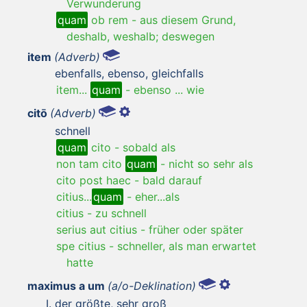
Verwunderung
quam
ob rem
-
aus diesem Grund,
deshalb, weshalb; deswegen
item
(Adverb)
ebenfalls, ebenso, gleichfalls
item...
quam
-
ebenso ... wie
citō
(Adverb)
schnell
quam
cito
-
sobald als
non tam cito
quam
-
nicht so sehr als
cito post haec
-
bald darauf
citius...
quam
-
eher...als
citius
-
zu schnell
serius aut citius
-
früher oder später
spe citius
-
schneller, als man erwartet
hatte
maximus a um
(a/o-Deklination)
der größte, sehr groß