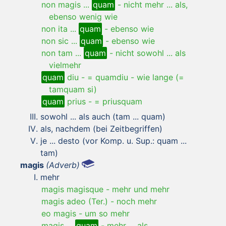
non magis ...
quam
-
nicht mehr ... als,
ebenso wenig wie
non ita ...
quam
-
ebenso wie
non sic ...
quam
-
ebenso wie
non tam ...
quam
-
nicht sowohl ... als
vielmehr
quam
diu
-
= quamdiu - wie lange (=
tamquam si)
quam
prius
-
= priusquam
sowohl ... als auch (tam ... quam)
als, nachdem (bei Zeitbegriffen)
je ... desto (vor Komp. u. Sup.: quam ...
tam)
magis
(Adverb)
mehr
magis magisque
-
mehr und mehr
magis adeo (Ter.)
-
noch mehr
eo magis
-
um so mehr
magis ...
quam
-
mehr ... als