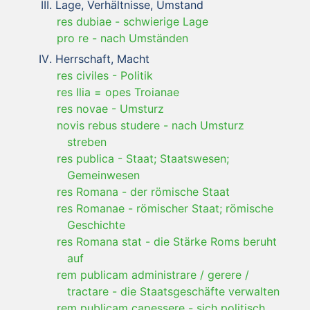
Lage, Verhältnisse, Umstand
res dubiae
-
schwierige Lage
pro re
-
nach Umständen
Herrschaft, Macht
res civiles
-
Politik
res Ilia = opes Troianae
res novae
-
Umsturz
novis rebus studere
-
nach Umsturz
streben
res publica
-
Staat; Staatswesen;
Gemeinwesen
res Romana
-
der römische Staat
res Romanae
-
römischer Staat; römische
Geschichte
res Romana stat
-
die Stärke Roms beruht
auf
rem publicam administrare / gerere /
tractare
-
die Staatsgeschäfte verwalten
rem publicam capessere
-
sich politisch