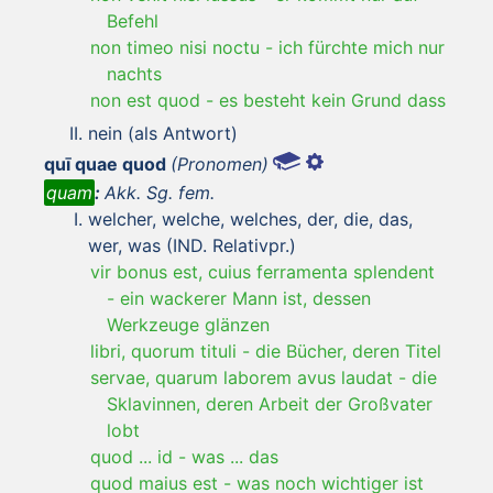
Befehl
non timeo nisi noctu
-
ich fürchte mich nur
nachts
non est quod
-
es besteht kein Grund dass
nein (als Antwort)
quī quae quod
(Pronomen)
quam
:
Akk. Sg. fem.
welcher, welche, welches, der, die, das,
wer, was (IND. Relativpr.)
vir bonus est, cuius ferramenta splendent
-
ein wackerer Mann ist, dessen
Werkzeuge glänzen
libri, quorum tituli
-
die Bücher, deren Titel
servae, quarum laborem avus laudat
-
die
Sklavinnen, deren Arbeit der Großvater
lobt
quod ... id
-
was ... das
quod maius est
-
was noch wichtiger ist