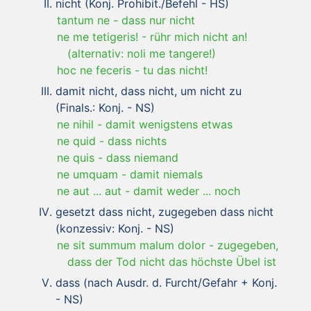
nicht (Konj. Prohibit./Befehl - HS)
tantum ne
-
dass nur nicht
ne me tetigeris!
-
rühr mich nicht an!
(alternativ: noli me tangere!)
hoc ne feceris
-
tu das nicht!
damit nicht, dass nicht, um nicht zu
(Finals.: Konj. - NS)
ne nihil
-
damit wenigstens etwas
ne quid
-
dass nichts
ne quis
-
dass niemand
ne umquam
-
damit niemals
ne aut ... aut
-
damit weder ... noch
gesetzt dass nicht, zugegeben dass nicht
(konzessiv: Konj. - NS)
ne sit summum malum dolor
-
zugegeben,
dass der Tod nicht das höchste Übel ist
dass (nach Ausdr. d. Furcht/Gefahr + Konj.
- NS)