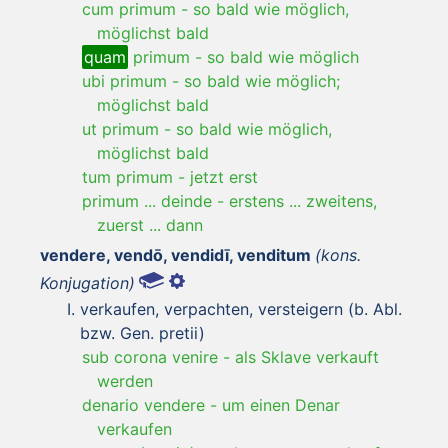
cum primum
-
so bald wie möglich,
möglichst bald
quam
primum
-
so bald wie möglich
ubi primum
-
so bald wie möglich;
möglichst bald
ut primum
-
so bald wie möglich,
möglichst bald
tum primum
-
jetzt erst
primum ... deinde
-
erstens ... zweitens,
zuerst ... dann
vendere, vendō, vendidī, venditum
(kons.
Konjugation)
verkaufen, verpachten, versteigern (b. Abl.
bzw. Gen. pretii)
sub corona venire
-
als Sklave verkauft
werden
denario vendere
-
um einen Denar
verkaufen