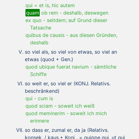
qui = et is, hic autem
quam
ob rem
-
deshalb, deswegen
ex quo
-
seitdem; auf Grund dieser
Tatsache
quibus de causis
-
aus diesen Gründen,
deshalb
so viel als, so viel von etwas, so viel an
etwas (quod + Gen.)
quod ubique fuerat navium
-
sämtliche
Schiffe
so weit er, so viel er (KONJ. Relativs.
beschränkend)
qui
-
cum is
quod sciam
-
soweit ich weiß
quod meminerim
-
soweit ich mich
erinnere
so dass er, zumal er, da ja (Relativs.
konsek. / kaus.+ Konj . = quippe qui, ut qui