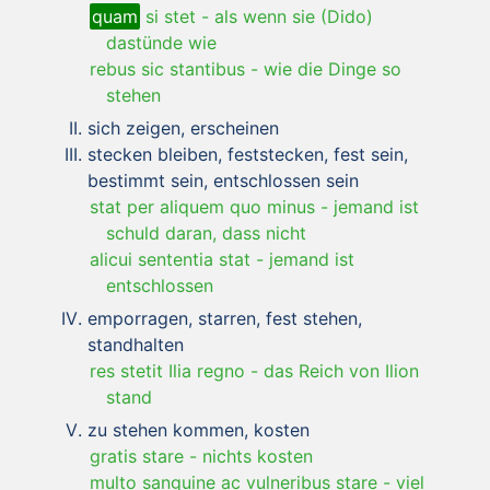
quam
si stet
-
als wenn sie (Dido)
dastünde wie
rebus sic stantibus
-
wie die Dinge so
stehen
sich zeigen, erscheinen
stecken bleiben, feststecken, fest sein,
bestimmt sein, entschlossen sein
stat per aliquem quo minus
-
jemand ist
schuld daran, dass nicht
alicui sententia stat
-
jemand ist
entschlossen
emporragen, starren, fest stehen,
standhalten
res stetit Ilia regno
-
das Reich von Ilion
stand
zu stehen kommen, kosten
gratis stare
-
nichts kosten
multo sanguine ac vulneribus stare
-
viel