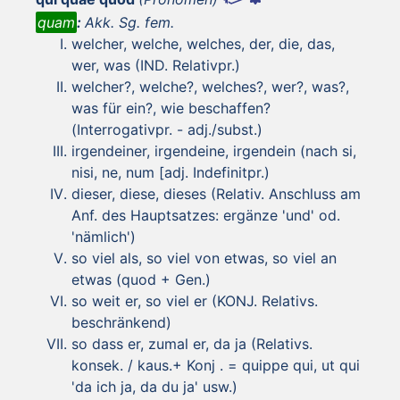
quam
:
Akk. Sg. fem.
welcher, welche, welches, der, die, das,
wer, was (IND. Relativpr.)
welcher?, welche?, welches?, wer?, was?,
was für ein?, wie beschaffen?
(Interrogativpr. - adj./subst.)
irgendeiner, irgendeine, irgendein (nach si,
nisi, ne, num [adj. Indefinitpr.)
dieser, diese, dieses (Relativ. Anschluss am
Anf. des Hauptsatzes: ergänze 'und' od.
'nämlich')
so viel als, so viel von etwas, so viel an
etwas (quod + Gen.)
so weit er, so viel er (KONJ. Relativs.
beschränkend)
so dass er, zumal er, da ja (Relativs.
konsek. / kaus.+ Konj . = quippe qui, ut qui
'da ich ja, da du ja' usw.)