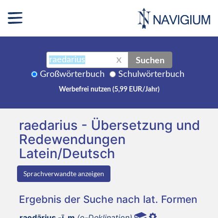
Suchen
X
Großwörterbuch
Schulwörterbuch
Werbefrei nutzen (5,99 EUR/Jahr)
raedarius - Übersetzung und
Redewendungen
Latein/Deutsch
Sprachverwandte anzeigen
Ergebnis der Suche nach lat. Formen
raedārius -ī, m
(o-Deklination)