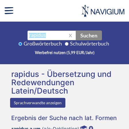
Suchen
X
Großwörterbuch
Schulwörterbuch
Werbefrei nutzen (5,99 EUR/Jahr)
rapidus - Übersetzung und
Redewendungen
Latein/Deutsch
Sprachverwandte anzeigen
Ergebnis der Suche nach lat. Formen
rapidus a um
(a/o-Deklination)