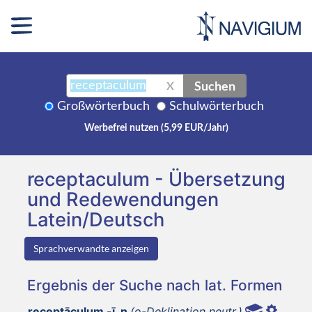
Suchen
X
Großwörterbuch
Schulwörterbuch
Werbefrei nutzen (5,99 EUR/Jahr)
receptaculum - Übersetzung
und Redewendungen
Latein/Deutsch
Sprachverwandte anzeigen
Ergebnis der Suche nach lat. Formen
receptāculum -ī, n
(o-Deklination neutr.)